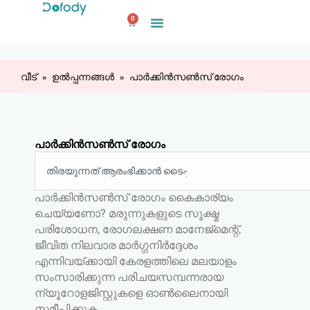
ഉള്ളടക്കത്തിലേക്ക്
0
പോകുക
കാർട്ട്
വീട്
ഉൽപ്പന്നങ്ങൾ
പാർക്കിൻസൺസ് രോഗം
പാർക്കിൻസൺസ് രോഗം
തിരയുക
പാർക്കിൻസൺസ് രോഗം കൈകാര്യം
ചെയ്യണോ? മരുന്നുകളുടെ സൂക്ഷ്മ
പരിശോധന, രോഗലക്ഷണ മാനേജ്മെന്റ്,
ജീവിത നിലവാര മാർഗ്ഗനിർദ്ദേശം
എന്നിവയ്ക്കായി കേരളത്തിലെ മലയാളം
സംസാരിക്കുന്ന പരിചയസമ്പന്നരായ
ന്യൂറോളജിസ്റ്റുകളെ ഓൺലൈനായി
സമീപിക്കുക.