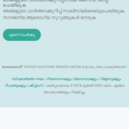
യി
ചെയ്യുക
ഡ്
ഞങ്ങളുടെ വാർത്താക്കുറിപ്പ് സബ്‌സ്‌ക്രൈബുചെയ്യുക,
സൗജന്യ ആരോഗ്യ നുറുങ്ങുകൾ നേടുക
എന്നെ ചേർക്കൂ
ഡോഫോഡി™
DOFODY SOLUTIONS PRIVATE LIMITED-ന്റെ ഒരു വ്യാപാരമുദ്രയാണ്.
സ്വകാര്യതാ നയം
|
നിബന്ധനകളും വ്യവസ്ഥകളും
|
റിട്ടേണുകളും
റീഫണ്ടുകളും |
ഷിപ്പിംഗ് |
പകർപ്പവകാശം © 2018 മുതൽ 2026 വരെ. എല്ലാ
അവകാശങ്ങളും നിക്ഷിപ്തം.