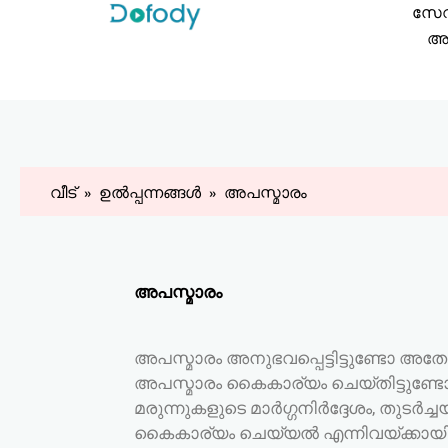
ഉള്ളടക്കത്തിലേക്ക്
സേ
പോകുക
അക
വീട്
ഉൽപ്പന്നങ്ങൾ
അപസ്മാരം
അപസ്മാരം
അപസ്മാരം അനുഭവപ്പെട്ടിട്ടുണ്ടോ അത
അപസ്മാരം കൈകാര്യം ചെയ്തിട്ടുണ്
മരുന്നുകളുടെ മാർഗ്ഗനിർദ്ദേശം, തുടർച
കൈകാര്യം ചെയ്യൽ എന്നിവയ്ക്കായ