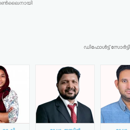
ളെ ഓൺലൈനായി