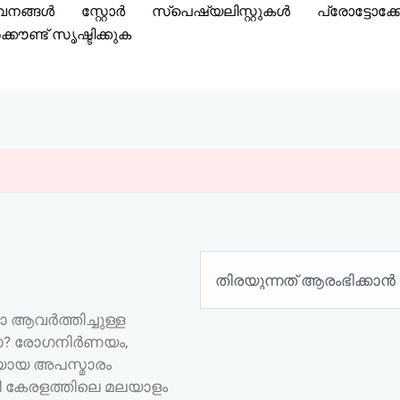
വനങ്ങൾ
സ്റ്റോർ
സ്പെഷ്യലിസ്റ്റുകൾ
പ്രോട്ടോക
്കൗണ്ട് സൃഷ്ടിക്കുക
തിരയുക
ോ ആവർത്തിച്ചുള്ള
ടോ? രോഗനിർണയം,
്ചയായ അപസ്മാരം
ി കേരളത്തിലെ മലയാളം