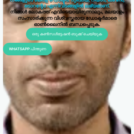
നിങ്ങളുടെ കേരള ഡോക്ടർ. ദുബായ്, റിയാദ്, ലണ്ടൻ,
ടൊറന്റോ എന്നിവിടങ്ങളിൽ ലഭ്യമാണ്.
നിങ്ങൾ ലോകത്ത് എവിടെയായിരുന്നാലും, മലയാളം
സംസാരിക്കുന്ന വിശ്വസ്തരായ ഡോക്ടർമാരെ
ഓൺലൈനിൽ ബന്ധപ്പെടുക.
ഒരു കൺസൾട്ടേഷൻ ബുക്ക് ചെയ്യുക
WHATSAPP പിന്തുണ