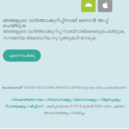
ആ
ആ
ർ
ൻ
പ്പി
ഡ്രോ
ൾ
ഞങ്ങളുടെ വാർത്താക്കുറിപ്പിനായി സൈൻ അപ്പ്
യി
ചെയ്യുക
ഡ്
ഞങ്ങളുടെ വാർത്താക്കുറിപ്പ് സബ്‌സ്‌ക്രൈബുചെയ്യുക,
സൗജന്യ ആരോഗ്യ നുറുങ്ങുകൾ നേടുക
എന്നെ ചേർക്കൂ
ഡോഫോഡി™
DOFODY SOLUTIONS PRIVATE LIMITED-ന്റെ ഒരു വ്യാപാരമുദ്രയാണ്.
സ്വകാര്യതാ നയം
|
നിബന്ധനകളും വ്യവസ്ഥകളും
|
റിട്ടേണുകളും
റീഫണ്ടുകളും |
ഷിപ്പിംഗ് |
പകർപ്പവകാശം © 2018 മുതൽ 2026 വരെ. എല്ലാ
അവകാശങ്ങളും നിക്ഷിപ്തം.