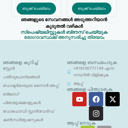
5 ൽ
5 ൽ
5
4.88
ബുക്ക് ചെയ്യാം
ബുക്ക് ചെയ്യാം
റേറ്റിംഗ്
റേറ്റിംഗ്
ലഭിച്ചു
ലഭിച്ചു
ഞങ്ങളുടെ സേവനങ്ങൾ അടുത്തറിയാൻ
കൂടുതൽ വഴികൾ
സ്പെഷ്യലിസ്റ്റുകൾ ബ്രൗസ് ചെയ്യുക
രോഗാവസ്ഥക്ക് അനുസരിച്ചു തിരയാം
ഞങ്ങളെ കുറിച്ച്
ഞങ്ങളെ ബന്ധപെടുക
സ്റ്റോർ
+918100771199 എന്ന
നമ്പറിൽ വിളിക്കുക
പതിവുചോദ്യങ്ങൾ
ആപ്പ്
ഡോക്ടർമാരുടെ സൈൻ അപ്പ്
ഞങ്ങളെ പിന്തുടരുക
യൂ
ഫേ
ഇ
എ
ബ്ലോഗ്
ട്യൂ
സ്ബു
ൻ
ക്സ
പ്രോട്ടോക്കോളുകൾ
ബ്
ക്ക്
സ്റ്റാ
-
ഡോഫോഡി സ്റ്റാൻഡേർഡ്
ഗ്രാം
ട്വി
കൺസൾട്ടേഷനുകൾ
റ്റ
ആപ്പ് നേടുക