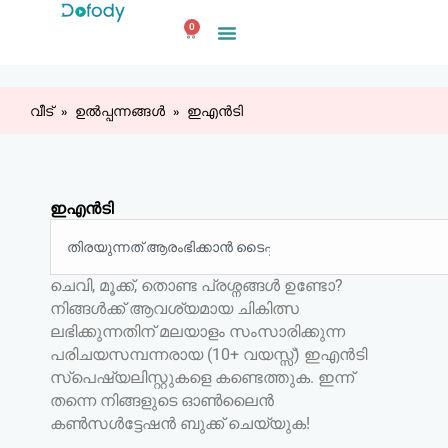
ഉള്ളടക്കത്തിലേക്ക്
0
പോകുക
കാർട്ട്
വീട്
ഉൽപ്പന്നങ്ങൾ
ഇഎൻടി
ഇഎൻടി
തിരയുക
ചെവി, മൂക്ക്, തൊണ്ട പ്രശ്നങ്ങൾ ഉണ്ടോ?
നിങ്ങൾക്ക് ആവശ്യമായ ചികിത്സ
ലഭിക്കുന്നതിന് മലയാളം സംസാരിക്കുന്ന
പരിചയസമ്പന്നരായ (10+ വയസ്സ്) ഇഎൻടി
സ്പെഷ്യലിസ്റ്റുകളെ കണ്ടെത്തുക. ഇന്ന്
തന്നെ നിങ്ങളുടെ ഓൺലൈൻ
കൺസൾട്ടേഷൻ ബുക്ക് ചെയ്യുക!