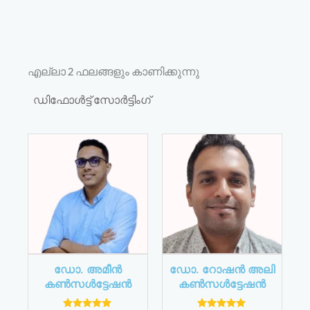
എല്ലാ 2 ഫലങ്ങളും കാണിക്കുന്നു
ഡോ. അമീൻ
ഡോ. റോഷൻ അലി
കൺസൾട്ടേഷൻ
കൺസൾട്ടേഷൻ