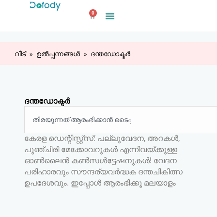
ഉള്ളടക്കത്തിലേക്ക്
0
പോകുക
കാർട്ട്
വീട്
ഉൽപ്പന്നങ്ങൾ
ദന്തഡോക്ടർ
ദന്തഡോക്ടർ
തിരയുക
കേരള ഡെന്റിസ്റ്റ്സ്: പല്ലുവേദന, അറകൾ,
പുഞ്ചിരി മേക്കോവറുകൾ എന്നിവയ്ക്കുള്ള
ഓൺലൈൻ കൺസൾട്ടേഷനുകൾ! വേദന
പരിഹാരവും സൗന്ദര്യവർദ്ധക ദന്തചികിത്സ
ഉപദേശവും. ഇപ്പോൾ ആരംഭിക്കൂ മലയാളം