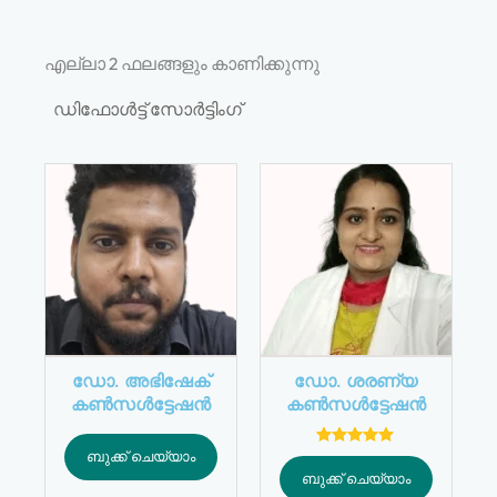
എല്ലാ 2 ഫലങ്ങളും കാണിക്കുന്നു
ഡോ. അഭിഷേക്
ഡോ. ശരണ്യ
കൺസൾട്ടേഷൻ
കൺസൾട്ടേഷൻ
ബുക്ക് ചെയ്യാം
5 ൽ
5
ബുക്ക് ചെയ്യാം
റേറ്റിംഗ്