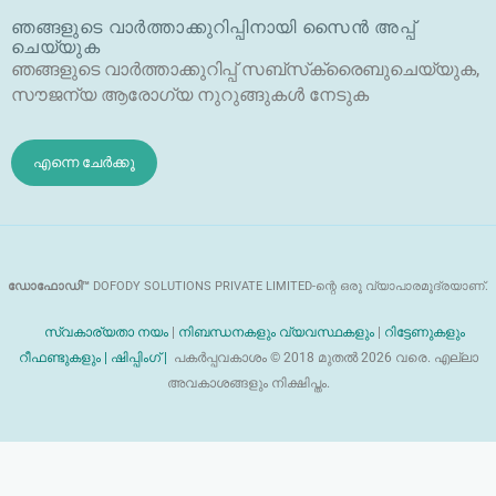
ഡ്രോ
ൾ
ഞങ്ങളുടെ വാർത്താക്കുറിപ്പിനായി സൈൻ അപ്പ്
യി
ചെയ്യുക
ഡ്
ഞങ്ങളുടെ വാർത്താക്കുറിപ്പ് സബ്‌സ്‌ക്രൈബുചെയ്യുക,
സൗജന്യ ആരോഗ്യ നുറുങ്ങുകൾ നേടുക
എന്നെ ചേർക്കൂ
ഡോഫോഡി™
DOFODY SOLUTIONS PRIVATE LIMITED-ന്റെ ഒരു വ്യാപാരമുദ്രയാണ്.
സ്വകാര്യതാ നയം
|
നിബന്ധനകളും വ്യവസ്ഥകളും
|
റിട്ടേണുകളും
റീഫണ്ടുകളും |
ഷിപ്പിംഗ് |
പകർപ്പവകാശം © 2018 മുതൽ 2026 വരെ. എല്ലാ
അവകാശങ്ങളും നിക്ഷിപ്തം.