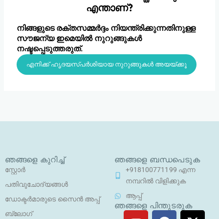
എന്താണ്?
നിങ്ങളുടെ രക്തസമ്മർദ്ദം നിയന്ത്രിക്കുന്നതിനുള്ള
സൗജന്യ ഇമെയിൽ നുറുങ്ങുകൾ
നഷ്ടപ്പെടുത്തരുത്.
എനിക്ക് ഹൃദയസ്പർശിയായ നുറുങ്ങുകൾ അയയ്ക്കൂ
ഞങ്ങളെ കുറിച്ച്
ഞങ്ങളെ ബന്ധപെടുക
സ്റ്റോർ
+918100771199 എന്ന
നമ്പറിൽ വിളിക്കുക
പതിവുചോദ്യങ്ങൾ
ആപ്പ്
ഡോക്ടർമാരുടെ സൈൻ അപ്പ്
ഞങ്ങളെ പിന്തുടരുക
യൂ
ഫേ
ഇ
എ
ബ്ലോഗ്