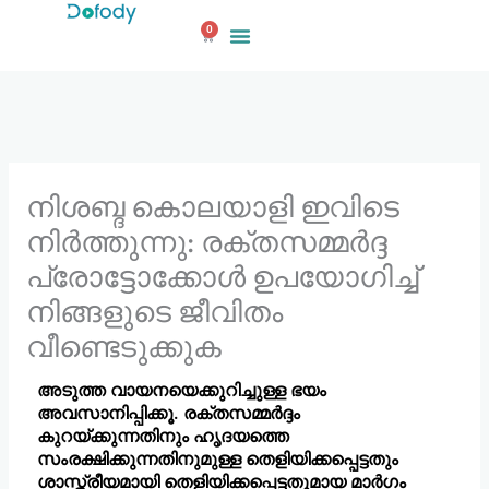
ഉള്ളടക്കത്തിലേക്ക്
0
പോകുക
കാർട്ട്
നിശബ്ദ കൊലയാളി ഇവിടെ
നിർത്തുന്നു: രക്തസമ്മർദ്ദ
പ്രോട്ടോക്കോൾ ഉപയോഗിച്ച്
നിങ്ങളുടെ ജീവിതം
വീണ്ടെടുക്കുക
അടുത്ത വായനയെക്കുറിച്ചുള്ള ഭയം
അവസാനിപ്പിക്കൂ. രക്തസമ്മർദ്ദം
കുറയ്ക്കുന്നതിനും ഹൃദയത്തെ
സംരക്ഷിക്കുന്നതിനുമുള്ള തെളിയിക്കപ്പെട്ടതും
ശാസ്ത്രീയമായി തെളിയിക്കപ്പെട്ടതുമായ മാർഗം