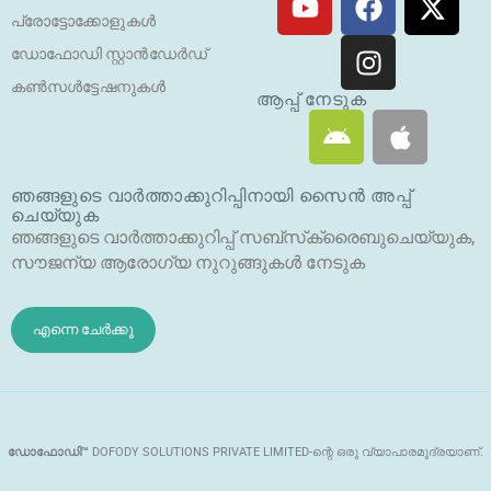
ട്യൂ
സ്ബു
ൻ
ക്സ
പ്രോട്ടോക്കോളുകൾ
ബ്
ക്ക്
സ്റ്റാ
-
ഡോഫോഡി സ്റ്റാൻഡേർഡ്
ഗ്രാം
ട്വി
കൺസൾട്ടേഷനുകൾ
റ്റ
ആപ്പ് നേടുക
ആ
ആ
ർ
ൻ
പ്പി
ഡ്രോ
ൾ
ഞങ്ങളുടെ വാർത്താക്കുറിപ്പിനായി സൈൻ അപ്പ്
യി
ചെയ്യുക
ഡ്
ഞങ്ങളുടെ വാർത്താക്കുറിപ്പ് സബ്‌സ്‌ക്രൈബുചെയ്യുക,
സൗജന്യ ആരോഗ്യ നുറുങ്ങുകൾ നേടുക
എന്നെ ചേർക്കൂ
ഡോഫോഡി™
DOFODY SOLUTIONS PRIVATE LIMITED-ന്റെ ഒരു വ്യാപാരമുദ്രയാണ്.