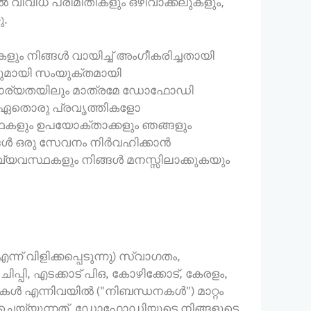
വിവിധ പരിമിതികളും ഒഴിവാക്കലുകളും,
ു.
ം നിങ്ങൾ വായിച്ച് അംഗീകരിച്ചതായി
കളുമായി സംയുക്തമായി
വീകാര്യതയിലും മാത്രമേ ഡോഫോഡി
ന ഏതൊരു പ്രവൃത്തികളോ
ഥകളും ഉപയോക്താക്കളും ഞങ്ങളും
ങൾ ഒരു സേവനം നിർവഹിക്കാൻ
 വ്യവസ്ഥകളും നിങ്ങൾ മനസ്സിലാക്കുകയും
വിളിക്കപ്പെടുന്നു) സ്വാഗതം,
പി, എടക്കാട് പി‌ഒ, കോഴിക്കോട്, കേരളം,
കൾ എന്നിവയിൽ ("നിബന്ധനകൾ") മാറ്റം
 ചെയ്യുന്നത്. ഡോഫോഡിയുടെ നിങ്ങളുടെ