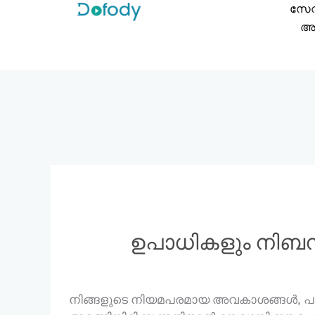
ഉള്ളടക്കത്തിലേക്ക്
സേ
പോകുക
അക
ഉപാധികളും നിബ
നിങ്ങളുടെ നിയമപരമായ അവകാശങ്ങൾ, പര