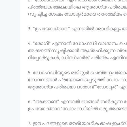
പ്രത്യേക മേഖലയിലെ ആരോഗ്യ പരിരക്ഷ
സൃഷ്ടിച്ച ശേഷം ഡോക്ടർമാരെ താരതമ്യം 
3. "ഉപയോക്താവ്" എന്നതിൽ രോഗികളും അതി
4. "രോഗി" എന്നാൽ ഡോഫഡി വാഗ്ദാനം ചെ
അക്കൗണ്ട് സൃഷ്ടിക്കാൻ ആഗ്രഹിക്കുന്ന വ
റിപ്പോർട്ടുകൾ, ഡിസ്ചാർജ് ചരിത്രം എന്ന
5. ഡോഫഡിയുടെ രജിസ്റ്റർ ചെയ്ത ഉപയോക്
സേവനങ്ങൾ പ്രയോജനപ്പെടുത്തി ഡോഫഡിയ
ആരോഗ്യ പരിരക്ഷാ ദാതാവ് "ഡോക്ടർ" എന്
6. "അക്കൗണ്ട്" എന്നാൽ ഞങ്ങൾ നൽകുന്
ഉപയോക്താവ് ഡോഫഡിയിൽ ഒരു അക്കൗണ്ട് 
7. ഈ പദങ്ങളുടെ ഔദ്യോഗിക ഭാഷ ഇംഗ്ലീഷ