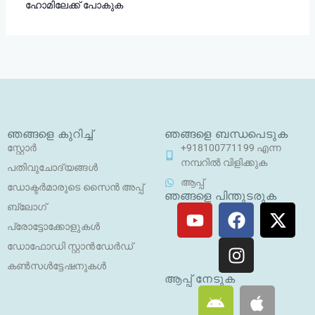
ഹോമിലേക്ക് പോകുക
ഞങ്ങളെ കുറിച്ച്
ഞങ്ങളെ ബന്ധപെടുക
സ്റ്റോർ
+918100771199 എന്ന
നമ്പറിൽ വിളിക്കുക
പതിവുചോദ്യങ്ങൾ
ആപ്പ്
ഡോക്ടർമാരുടെ സൈൻ അപ്പ്
ഞങ്ങളെ പിന്തുടരുക
യൂ
ഫേ
ഇ
എ
ബ്ലോഗ്
ട്യൂ
സ്ബു
ൻ
ക്സ
പ്രോട്ടോക്കോളുകൾ
ബ്
ക്ക്
സ്റ്റാ
-
ഡോഫോഡി സ്റ്റാൻഡേർഡ്
ഗ്രാം
ട്വി
കൺസൾട്ടേഷനുകൾ
റ്റ
ആപ്പ് നേടുക
ആ
ആ
ർ
ൻ
പ്പി