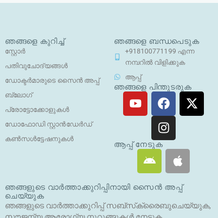
ഞങ്ങളെ കുറിച്ച്
ഞങ്ങളെ ബന്ധപെടുക
സ്റ്റോർ
+918100771199 എന്ന
നമ്പറിൽ വിളിക്കുക
പതിവുചോദ്യങ്ങൾ
ആപ്പ്
ഡോക്ടർമാരുടെ സൈൻ അപ്പ്
ഞങ്ങളെ പിന്തുടരുക
യൂ
ഫേ
ഇ
എ
ബ്ലോഗ്
ട്യൂ
സ്ബു
ൻ
ക്സ
പ്രോട്ടോക്കോളുകൾ
ബ്
ക്ക്
സ്റ്റാ
-
ഡോഫോഡി സ്റ്റാൻഡേർഡ്
ഗ്രാം
ട്വി
കൺസൾട്ടേഷനുകൾ
റ്റ
ആപ്പ് നേടുക
ആ
ആ
ർ
ൻ
പ്പി
ഡ്രോ
ൾ
ഞങ്ങളുടെ വാർത്താക്കുറിപ്പിനായി സൈൻ അപ്പ്
യി
ചെയ്യുക
ഡ്
ഞങ്ങളുടെ വാർത്താക്കുറിപ്പ് സബ്‌സ്‌ക്രൈബുചെയ്യുക,
സൗജന്യ ആരോഗ്യ നുറുങ്ങുകൾ നേടുക