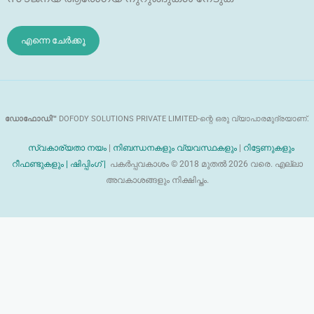
എന്നെ ചേർക്കൂ
ഡോഫോഡി™
DOFODY SOLUTIONS PRIVATE LIMITED-ന്റെ ഒരു വ്യാപാരമുദ്രയാണ്.
സ്വകാര്യതാ നയം
|
നിബന്ധനകളും വ്യവസ്ഥകളും
|
റിട്ടേണുകളും
റീഫണ്ടുകളും |
ഷിപ്പിംഗ് |
പകർപ്പവകാശം © 2018 മുതൽ 2026 വരെ. എല്ലാ
അവകാശങ്ങളും നിക്ഷിപ്തം.