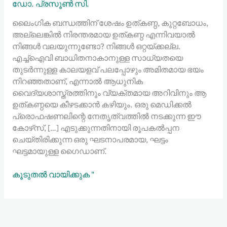
ഡോ. പ്രസൂൺ സി.
ലൈംഗിക ബന്ധത്തിന് ശേഷം ഉത്കണ്ഠ, കുറ്റബോധം,
അല്ലെങ്കിൽ നിരന്തരമായ ഉത്കണ്ഠ എന്നിവയാൽ
നിങ്ങൾ വലയുന്നുണ്ടോ? നിങ്ങൾ ഒറ്റയ്ക്കല്ല.
എച്ച്ഐവി ബാധിതനാകാനുള്ള സാധ്യതയെ
തുടർന്നുള്ള കാലയളവ് പലപ്പോഴും അമിതമായ ഭയം
നിറഞ്ഞതാണ്, എന്നാൽ ആധുനിക
വൈദ്യശാസ്ത്രത്തിനും വ്യക്തമായ അറിവിനും ആ
ഉത്കണ്ഠയെ കീഴടക്കാൻ കഴിയും. ഒരു മെഡിക്കൽ
പ്രൊഫഷണലിന്റെ നേതൃത്വത്തിൽ നടക്കുന്ന ഈ
കോഴ്‌സ്, […] എടുക്കുന്നതിനായി രൂപകൽപ്പന
ചെയ്‌തിരിക്കുന്ന ഒരു ഘടനാപരമായ, ഘട്ടം
ഘട്ടമായുള്ള ഗൈഡാണ്.
കൂടുതൽ വായിക്കുക "