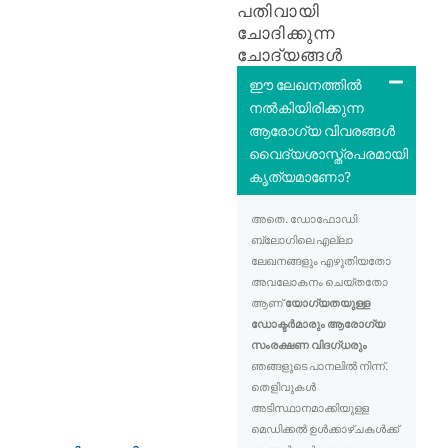
പതിവായി
ചോദിക്കുന്ന
ചോദ്യങ്ങൾ
ഈ ലേഖനത്തിൽ
നൽകിയിരിക്കുന്ന
ആരോഗ്യ വിവരങ്ങൾ
വൈദ്യശാസ്ത്രപരമായി
കൃത്യമാണോ?
അതെ. ഡോഫോഡി
ബ്ലോഗിലെ എല്ലാ
ലേഖനങ്ങളും എഴുതിയതോ
അവലോകനം ചെയ്തതോ
ആണ്
യോഗ്യതയുള്ള
ഡോക്ടർമാരും ആരോഗ്യ
സംരക്ഷണ വിദഗ്ധരും
ഞങ്ങളുടെ പാനലിൽ നിന്ന്.
തെളിവുകൾ
അടിസ്ഥാനമാക്കിയുള്ള
മെഡിക്കൽ ഉൾക്കാഴ്ചകൾക്ക്