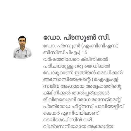
ഡോ. പ്രസൂൺ സി.
ഡോ. പ്രസൂൺ (എംബിബിഎസ്,
ബിസിസിപിഎം) 15
വർഷത്തിലേറെ ക്ലിനിക്കൽ
പരിചയമുള്ള ഒരു മെഡിക്കൽ
ഡോക്ടറാണ്. ഇന്ത്യൻ മെഡിക്കൽ
അസോസിയേഷന്റെ (ഐഎംഎ)
സജീവ അംഗമായ അദ്ദേഹത്തിന്റെ
ക്ലിനിക്കൽ താൽപ്പര്യങ്ങൾ
ജീവിതശൈലി രോഗ മാനേജ്മെന്റ്,
പ്രതിരോധ ഫിറ്റ്നസ്, പാലിയേറ്റീവ്
കെയർ എന്നിവയിലാണ്.
ടെലിമെഡിസിൻ വഴി
വിശ്വസനീയമായ ആരോഗ്യ