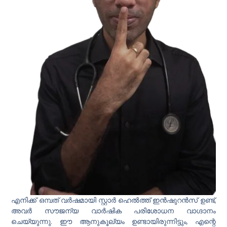
എനിക്ക് ഒമ്പത് വർഷമായി സ്റ്റാർ ഹെൽത്ത് ഇൻഷുറൻസ് ഉണ്ട്,
അവർ സൗജന്യ വാർഷിക പരിശോധന വാഗ്ദാനം
ചെയ്യുന്നു. ഈ ആനുകൂല്യം ഉണ്ടായിരുന്നിട്ടും, എന്റെ