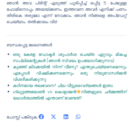
ഞാൻ അവ പ്രിന്റ് എടുത്ത് പൂരിപ്പിച്ച് ഒപ്പിട്ട 5 പേജുള്ള
ഫോമിനൊപ്പം അയയ്ക്കണം. ഇത്തവണ അവർ എനിക്ക് പണം
തിരികെ തരുമോ എന്ന് നോക്കാം. ഞാൻ നിങ്ങളെ അപ്‌ഡേറ്റ്
ചെയ്യാം. തൽക്കാലം വിട!
ബന്ധപ്പെട്ട ലേഖനങ്ങൾ
ഒരു കേരള ഡോക്ടർ ശുപാർശ ചെയ്ത ഏറ്റവും മികച്ച
സപ്ലിമെന്റുകൾ (ഞാൻ സ്വയം ഉപയോഗിക്കുന്നവ)
കുഞ്ഞ് കിടക്കയിൽ നിന്ന് വീണു? എന്തുചെയ്യണമെന്നും
എപ്പോൾ വിഷമിക്കണമെന്നും ഒരു ന്യൂറോസർജൻ
വിശദീകരിക്കുന്നു
കഠിനമായ തലവേദന? ചില വീട്ടുവൈദ്യങ്ങൾ ഇതാ.
ഗ്ലൂട്ടത്തയോൺ vs കൊളാജൻ
നിങ്ങളുടെ ചർമ്മത്തിന്
യഥാർത്ഥത്തിൽ എന്താണ് വേണ്ടത്?
പോസ്റ്റ് പങ്കിടുക: