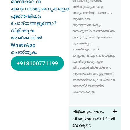
ഓൺലൈൻ
ഞങ്ങൾ മുൻഗണന
നൽകുകയും കേരള
കൺസൾട്ടേഷനുകളെക്കുറിച്ച്
സമൂഹത്തിന്റെ പ്രത്യേക
എന്തെങ്കിലും
ആരോഗ്യ
ചോദ്യങ്ങളുണ്ടോ?
ആവശ്യങ്ങൾക്കും
വിളിക്കുക
സാംസ്കാരിക സന്ദർഭത്തിനും
അല്ലെങ്കിൽ
അനുസൃതമായി ഉള്ളടക്കം
രൂപകൽപ്പന
WhatsApp
ചെയ്തിട്ടുണ്ടെന്ന്
ചെയ്യുക.
ഉറപ്പാക്കുകയും ചെയ്യുന്നു.
എന്നിരുന്നാലും, ഈ
+918100771199
വിവരങ്ങൾ വിദ്യാഭ്യാസ
ആവശ്യങ്ങൾക്കുള്ളതാണ്,
മാത്രമല്ല ഒരു വ്യക്തിഗത
രോഗനിർണയത്തിന്
പകരമാകരുത്.
വീട്ടിലെ ഉപദേശം
പിന്തുടരുന്നത് നിർത്തി
ഡോക്ടറെ