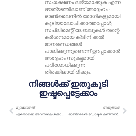
സംരക്ഷണം ലഭ്യമാക്കുക എന്ന
ദൗത്യത്തിലാണ് അദ്ദേഹം -
ഓൺലൈനിൽ രോഗികളുമായി
കൂടിയാലോചിക്കാത്തപ്പോൾ,
സപ്ലിമെന്റ് ലേബലുകൾ തന്റെ
കർശനമായ ക്ലിനിക്കൽ
മാനദണ്ഡങ്ങൾ
പാലിക്കുന്നുണ്ടെന്ന് ഉറപ്പാക്കാൻ
അദ്ദേഹം സൂക്ഷ്മമായി
പരിശോധിക്കുന്ന
തിരക്കിലായിരിക്കും.
നിങ്ങൾക്ക് ഇതുകൂടി
ഇഷ്ടപ്പെട്ടേക്കാം
മുമ്പത്തേത്
അട
മുമ്പത്തേത്
അടുത്തത്
ഏതൊക്കെ അവസ്ഥകൾക്കാണ് ഓൺലൈൻ ഡോക്ടർ കൺസൾട്ടേഷൻ വഴി ചികിത്സിക്കാൻ കഴിയുക?
ഓൺലൈൻ ഡോക്ടർ കൺസൾട്ടേഷനുകൾ എപ്പോൾ ഉപയോഗിക്കരുത്