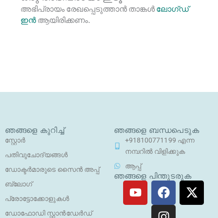
അഭിപ്രായം രേഖപ്പെടുത്താ‍ൻ താങ്കൾ
ലോഗ്ഡ്
ഇൻ
ആയിരിക്കണം.
ഞങ്ങളെ കുറിച്ച്
ഞങ്ങളെ ബന്ധപെടുക
സ്റ്റോർ
+918100771199 എന്ന
നമ്പറിൽ വിളിക്കുക
പതിവുചോദ്യങ്ങൾ
ആപ്പ്
ഡോക്ടർമാരുടെ സൈൻ അപ്പ്
ഞങ്ങളെ പിന്തുടരുക
യൂ
ഫേ
ഇ
എ
ബ്ലോഗ്
ട്യൂ
സ്ബു
ൻ
ക്സ
പ്രോട്ടോക്കോളുകൾ
ബ്
ക്ക്
സ്റ്റാ
-
ഡോഫോഡി സ്റ്റാൻഡേർഡ്