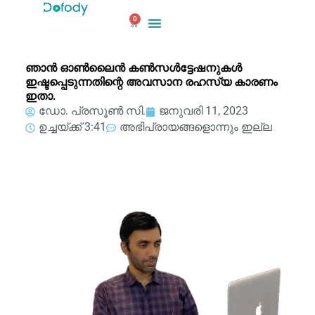
ഉള്ളടക്കത്തിലേക്ക്
0
പോകുക
കാർട്ട്
ഞാൻ ഓൺലൈൻ കൺസൾട്ടേഷനുകൾ
ഇഷ്ടപ്പെടുന്നതിന്റെ അവസാന രഹസ്യ കാരണം
ഇതാ.
ഡോ. പ്രസൂൺ സി.
ജനുവരി 11, 2023
ഉച്ചയ്ക്ക് 3:41
അഭിപ്രായങ്ങളൊന്നും ഇല്ല