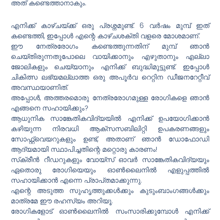
അത് കണ്ടെത്താനാകും.
എനിക്ക് കാഴ്ചയ്ക്ക് ഒരു പ്രശ്നമുണ്ട്. 6 വർഷം മുമ്പ് ഇത്
കണ്ടെത്തി, ഇപ്പോൾ എന്റെ കാഴ്ചശക്തി വളരെ മോശമാണ്.
ഈ നേത്രരോഗം കണ്ടെത്തുന്നതിന് മുമ്പ് ഞാൻ
ചെയ്തിരുന്നതുപോലെ വായിക്കാനും എഴുതാനും എല്ലാ
ജോലികളും ചെയ്യാനും എനിക്ക് ബുദ്ധിമുട്ടുണ്ട്. ഇപ്പോൾ
ചികിത്സ ലഭ്യമല്ലാത്ത ഒരു അപൂർവ റെറ്റിന ഡീജനറേറ്റീവ്
അവസ്ഥയാണിത്.
അപ്പോൾ, അത്തരമൊരു നേത്രരോഗമുള്ള രോഗികളെ ഞാൻ
എങ്ങനെ സഹായിക്കും?
ആധുനിക സാങ്കേതികവിദ്യയിൽ എനിക്ക് ഉപയോഗിക്കാൻ
കഴിയുന്ന നിരവധി ആക്‌സസബിലിറ്റി ഉപകരണങ്ങളും
സോഫ്റ്റ്‌വെയറുകളും ഉണ്ട്, അതാണ് ഞാൻ ഡോഫോഡി
ആദ്യമായി സ്ഥാപിച്ചതിന്റെ മറ്റൊരു കാരണം!
സ്‌ക്രീൻ റീഡറുകളും വോയ്‌സ് ഓവർ സാങ്കേതികവിദ്യയും
ഏതൊരു രോഗിയെയും ഓൺലൈനിൽ എളുപ്പത്തിൽ
സഹായിക്കാൻ എന്നെ പ്രാപ്‌തമാക്കുന്നു.
എന്റെ അടുത്ത സുഹൃത്തുക്കൾക്കും കുടുംബാംഗങ്ങൾക്കും
മാത്രമേ ഈ രഹസ്യം അറിയൂ.
രോഗികളോട് ഓൺലൈനിൽ സംസാരിക്കുമ്പോൾ എനിക്ക്