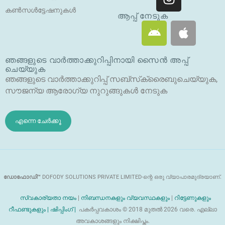
ഗ്രാം
ട്വി
കൺസൾട്ടേഷനുകൾ
റ്റ
ആപ്പ് നേടുക
ആ
ആ
ർ
ൻ
പ്പി
ഡ്രോ
ൾ
ഞങ്ങളുടെ വാർത്താക്കുറിപ്പിനായി സൈൻ അപ്പ്
യി
ചെയ്യുക
ഡ്
ഞങ്ങളുടെ വാർത്താക്കുറിപ്പ് സബ്‌സ്‌ക്രൈബുചെയ്യുക,
സൗജന്യ ആരോഗ്യ നുറുങ്ങുകൾ നേടുക
എന്നെ ചേർക്കൂ
ഡോഫോഡി™
DOFODY SOLUTIONS PRIVATE LIMITED-ന്റെ ഒരു വ്യാപാരമുദ്രയാണ്.
സ്വകാര്യതാ നയം
|
നിബന്ധനകളും വ്യവസ്ഥകളും
|
റിട്ടേണുകളും
റീഫണ്ടുകളും |
ഷിപ്പിംഗ് |
പകർപ്പവകാശം © 2018 മുതൽ 2026 വരെ. എല്ലാ
അവകാശങ്ങളും നിക്ഷിപ്തം.