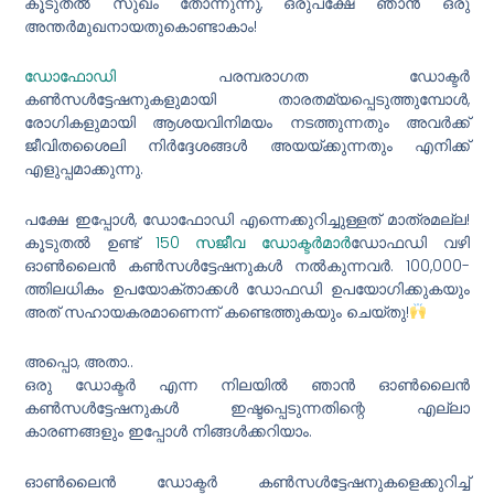
കൂടുതൽ സുഖം തോന്നുന്നു, ഒരുപക്ഷേ ഞാൻ ഒരു
അന്തർമുഖനായതുകൊണ്ടാകാം!
ഡോഫോഡി
പരമ്പരാഗത ഡോക്ടർ
കൺസൾട്ടേഷനുകളുമായി താരതമ്യപ്പെടുത്തുമ്പോൾ,
രോഗികളുമായി ആശയവിനിമയം നടത്തുന്നതും അവർക്ക്
ജീവിതശൈലി നിർദ്ദേശങ്ങൾ അയയ്ക്കുന്നതും എനിക്ക്
എളുപ്പമാക്കുന്നു.
പക്ഷേ ഇപ്പോൾ, ഡോഫോഡി എന്നെക്കുറിച്ചുള്ളത് മാത്രമല്ല!
കൂടുതൽ ഉണ്ട്
150 സജീവ ഡോക്ടർമാർ
ഡോഫഡി വഴി
ഓൺലൈൻ കൺസൾട്ടേഷനുകൾ നൽകുന്നവർ. 100,000-
ത്തിലധികം ഉപയോക്താക്കൾ ഡോഫഡി ഉപയോഗിക്കുകയും
അത് സഹായകരമാണെന്ന് കണ്ടെത്തുകയും ചെയ്തു!
അപ്പൊ, അതാ..
ഒരു ഡോക്ടർ എന്ന നിലയിൽ ഞാൻ ഓൺലൈൻ
കൺസൾട്ടേഷനുകൾ ഇഷ്ടപ്പെടുന്നതിന്റെ എല്ലാ
കാരണങ്ങളും ഇപ്പോൾ നിങ്ങൾക്കറിയാം.
ഓൺലൈൻ ഡോക്ടർ കൺസൾട്ടേഷനുകളെക്കുറിച്ച്