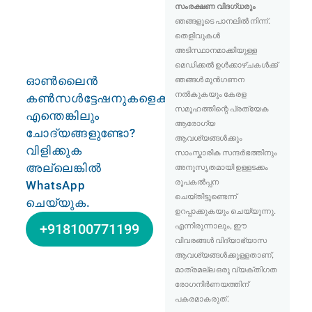
സംരക്ഷണ വിദഗ്ധരും
ഞങ്ങളുടെ പാനലിൽ നിന്ന്.
തെളിവുകൾ
അടിസ്ഥാനമാക്കിയുള്ള
മെഡിക്കൽ ഉൾക്കാഴ്ചകൾക്ക്
ഓൺലൈൻ
ഞങ്ങൾ മുൻഗണന
നൽകുകയും കേരള
കൺസൾട്ടേഷനുകളെക്കുറിച്ച്
സമൂഹത്തിന്റെ പ്രത്യേക
എന്തെങ്കിലും
ആരോഗ്യ
ചോദ്യങ്ങളുണ്ടോ?
ആവശ്യങ്ങൾക്കും
വിളിക്കുക
സാംസ്കാരിക സന്ദർഭത്തിനും
അല്ലെങ്കിൽ
അനുസൃതമായി ഉള്ളടക്കം
രൂപകൽപ്പന
WhatsApp
ചെയ്തിട്ടുണ്ടെന്ന്
ചെയ്യുക.
ഉറപ്പാക്കുകയും ചെയ്യുന്നു.
എന്നിരുന്നാലും, ഈ
+918100771199
വിവരങ്ങൾ വിദ്യാഭ്യാസ
ആവശ്യങ്ങൾക്കുള്ളതാണ്,
മാത്രമല്ല ഒരു വ്യക്തിഗത
രോഗനിർണയത്തിന്
പകരമാകരുത്.