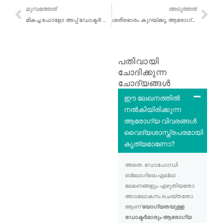
മുമ്പത്തേത്
അട
മുമ്പത്തേത്
അടുത്തത്
മികച്ച ഫോളോ അപ്പ് ഡോക്ടർ കൺസൾട്ടേഷനുകൾക്കായി ഓൺലൈനിൽ പോകുക
ശരീരഭാരം കുറയ്ക്കൂ, ആരോഗ്യകരമായ ഭക്ഷണ പ്ലേറ്റ് ഓൺലൈനായി ഡോക്ടറുടെ ഉപദേശം തേടൂ: സൗകര്യപ്രദവും, താങ്ങാനാവുന്നതും, എളുപ്പത്തിൽ ലഭ്യമാകുന്നതുമായ മാർഗം.
പതിവായി
ചോദിക്കുന്ന
ചോദ്യങ്ങൾ
ഈ ലേഖനത്തിൽ
നൽകിയിരിക്കുന്ന
ആരോഗ്യ വിവരങ്ങൾ
വൈദ്യശാസ്ത്രപരമായി
കൃത്യമാണോ?
അതെ. ഡോഫോഡി
ബ്ലോഗിലെ എല്ലാ
ലേഖനങ്ങളും എഴുതിയതോ
അവലോകനം ചെയ്തതോ
ആണ്
യോഗ്യതയുള്ള
ഡോക്ടർമാരും ആരോഗ്യ