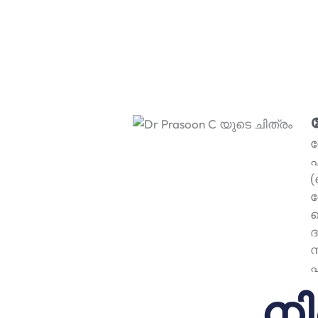
ഡ
പ
(
ര
ട
ദ
സ
പ
നി