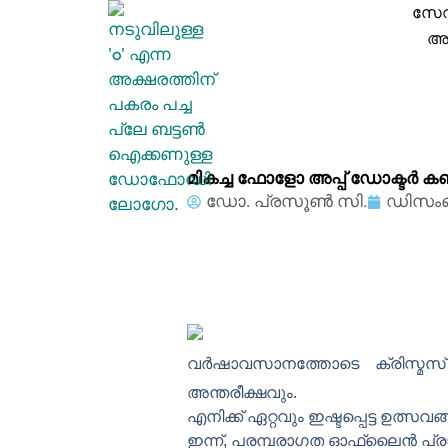
ഉള്ളടക്കത്തിലേക്ക്
സേ
പോകുക
അക
മികച്ച ഫോളോ അപ്പ് ഡോക്ട
ഡോ. പ്രസൂൺ സി.
ഡിസംബ
വർഷാവസാനത്തോടെ ക്രിസ്മസ
അന്തരീക്ഷവും.
എനിക്ക് ഏറ്റവും ഇഷ്ടപ്പെട്ട ഉത്സവ
ഇന്ന്, പരമ്പരാഗത ഓഫ്‌ലൈൻ പ്രാ