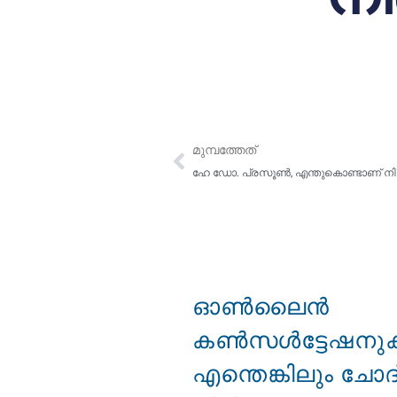
മുമ്പത്തേത്
മുമ്പത്തേത്
ഓൺലൈൻ
കൺസൾട്ടേഷനുകളെ
എന്തെങ്കിലും ചോ