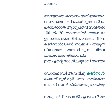
പറയാം.
ആദ്യത്തെ കാരണം അറിയണോ? ശരി,
ഓൺലൈനായി ചെയ്യുമ്പോൾ ഫോളോ
പരമ്പരാഗത ആശുപത്രി സന്ദർശനത
100 ൽ 20 തവണയിൽ താഴെ മാത്ര
ഉണ്ടാക്കണമെന്നില്ല, പക്ഷേ,
കൺസൾട്ടേഷൻ ബുക്ക് ചെയ്യുന്ന
വിദേശത്ത് താമസിക്കുന്ന നി
ഹാജരാകാതിരിക്കാറില്ല.
ഇത് എന്റെ രോഗികളുമായി ആഴത്ത
ഡോഫോഡി ആരംഭിച്ചു
കൺസൾട്ട
ചെയ്‌ത് മുൻകൂർ പണം നൽകേണ്ടത
നിങ്ങൾ സബ്‌സ്‌ക്രൈബുചെയ്യു
അപ്പോൾ, Reason #3 എന്താണ്? അ