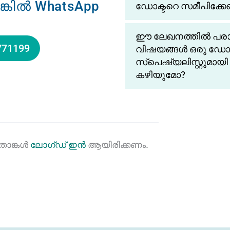
ങ്കിൽ WhatsApp
ഡോക്ടറെ സമീപിക്കേണ
ഈ ലേഖനത്തിൽ പരാമർശ
771199
വിഷയങ്ങൾ ഒരു 
സ്പെഷ്യലിസ്റ്റുമായ
കഴിയുമോ?
 താങ്കൾ
ലോഗ്ഡ് ഇൻ
ആയിരിക്കണം.