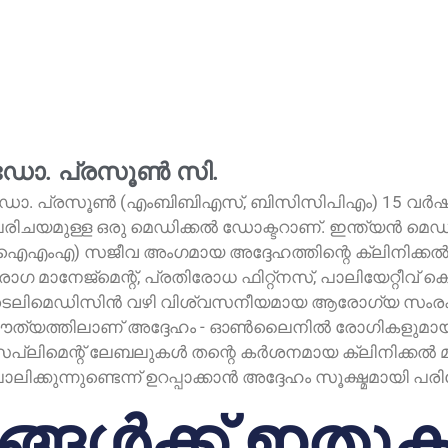
ഡോ. പ്രസൂൺ സി.
ോ. പ്രസൂൺ (എംബിബിഎസ്, ബിസിസിപിഎം) 15 വർഷത്
രിചയമുള്ള ഒരു മെഡിക്കൽ ഡോക്ടറാണ്. ഇന്ത്യൻ 
ഐഎംഎ) സജീവ അംഗമായ അദ്ദേഹത്തിന്റെ ക്ലിനിക്ക
ോഗ മാനേജ്മെന്റ്, പ്രതിരോധ ഫിറ്റ്നസ്, പാലിയേറ്റീവ്
െലിമെഡിസിൻ വഴി വിശ്വസനീയമായ ആരോഗ്യ സംരക്ഷ
ൗത്യത്തിലാണ് അദ്ദേഹം - ഓൺലൈനിൽ രോഗികളുമായി 
പ്ലിമെന്റ് ലേബലുകൾ തന്റെ കർശനമായ ക്ലിനിക്കൽ
ാലിക്കുന്നുണ്ടെന്ന് ഉറപ്പാക്കാൻ അദ്ദേഹം സൂക്ഷ്മമായി പര
ങ്ങൾക്ക് ഇതുക