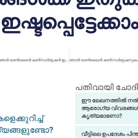
ഇഷ്ടപ്പെട്ടേക്കാം
ഹേ ഡോ. പ്രസൂൺ, എന്തുകൊണ്ടാണ് നിങ്ങൾ ഓൺലൈൻ കൺസൾട്ടേഷൻ ഇഷ്ടപ്പെടുന്നത്?
പതിവായി ചോദിക
ഈ ലേഖനത്തിൽ നൽകി
ആരോഗ്യ വിവരങ്ങൾ
കൃത്യമാണോ?
ക്കുറിച്ച്
ദ്യങ്ങളുണ്ടോ?
വീട്ടിലെ ഉപദേശം പിന്