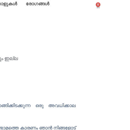
്കോളുകൾ
രോഗങ്ങൾ
0
കാർട്ട്
ും ഇല്ല
ിക്കിടക്കുന്ന ഒരു അവധിക്കാല
രണ്ടാമത്തെ കാരണം ഞാൻ നിങ്ങളോട്