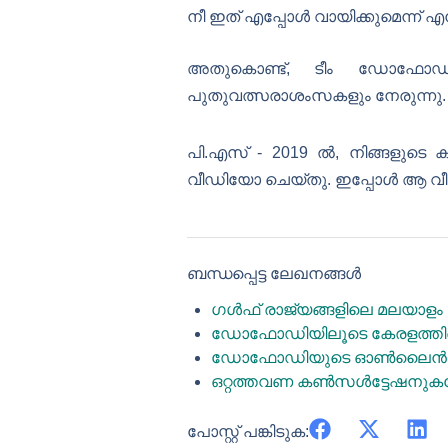
നീ ഇത് എപ്പോൾ വായിക്കുമെന്ന് 
അതുകൊണ്ട്, ടീം ഡോഫോഡിയു
പുതുവത്സരാശംസകളും നേരുന്നു
പി.എസ് - 2019 ൽ, നിങ്ങളുടെ 
വീഡിയോ ചെയ്തു. ഇപ്പോൾ ആ വീഡി
ബന്ധപ്പെട്ട ലേഖനങ്ങൾ
ഗൾഫ് രാജ്യങ്ങളിലെ മലയാളം സ
ഡോഫോഡിയിലൂടെ കേരളത്തിലെ 
ഡോഫോഡിയുടെ ഓൺലൈൻ കോച്ചി
ഒറ്റത്തവണ കൺസൾട്ടേഷനുകളേക
പോസ്റ്റ് പങ്കിടുക: