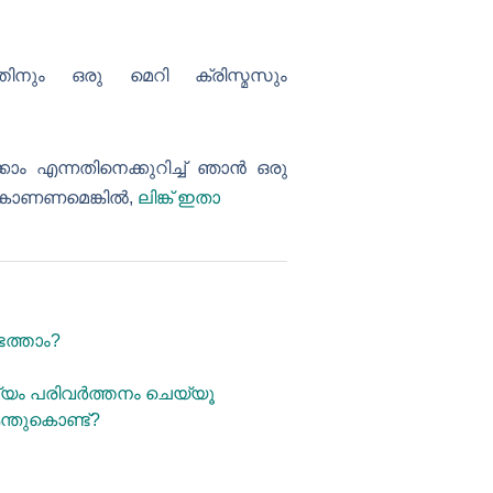
ിനും ഒരു മെറി ക്രിസ്മസും
ം എന്നതിനെക്കുറിച്ച് ഞാൻ ഒരു
് കാണണമെങ്കിൽ,
ലിങ്ക് ഇതാ
െത്താം?
യം പരിവർത്തനം ചെയ്യൂ
്തുകൊണ്ട്?