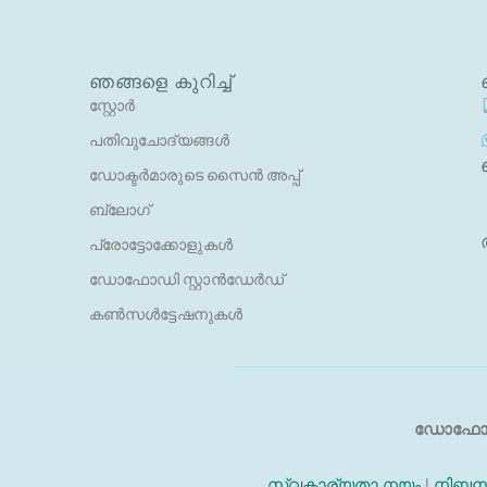
ഞങ്ങളെ കുറിച്ച്
സ്റ്റോർ
പതിവുചോദ്യങ്ങൾ
ഡോക്ടർമാരുടെ സൈൻ അപ്പ്
ബ്ലോഗ്
പ്രോട്ടോക്കോളുകൾ
ഡോഫോഡി സ്റ്റാൻഡേർഡ്
കൺസൾട്ടേഷനുകൾ
ഡോഫോ
സ്വകാര്യതാ നയം
|
നിബന്