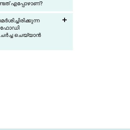
്ടത് എപ്പോഴാണ്?
ിച്ചിരിക്കുന്ന
ഡോഫോഡി
ി ചർച്ച ചെയ്യാൻ