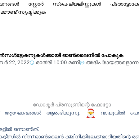
വനങ്ങൾ
സ്റ്റോർ
സ്പെഷ്യലിസ്റ്റുകൾ
പ്രോട്ടോക
്കൗണ്ട് സൃഷ്ടിക്കുക
ർ കൺസൾട്ടേഷനുകൾക്കായി ഓൺലൈനിൽ പോകുക
ർ 22, 2022
രാത്രി 10:00 മണി
അഭിപ്രായങ്ങളൊന്ന
് ആഘോഷങ്ങൾ ആരംഭിക്കുന്നു.
വായുവിൽ പൊങ്ങ
ങ്ങളിൽ ഒന്നാണിത്.
ക്ടീസിൽ നിന്ന് ഓൺലൈൻ ക്ലിനിക്കിലേക്ക് മാറിയതിന്റെ 