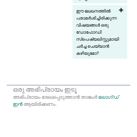
ഈ ലേഖനത്തിൽ
പരാമർശിച്ചിരിക്കുന്ന
വിഷയങ്ങൾ ഒരു
ഡോഫോഡി
സ്പെഷ്യലിസ്റ്റുമായി
ചർച്ച ചെയ്യാൻ
കഴിയുമോ?
ഒരു അഭിപ്രായം ഇടൂ
അഭിപ്രായം രേഖപ്പെടുത്താ‍ൻ താങ്കൾ
ലോഗ്ഡ്
ഇൻ
ആയിരിക്കണം.