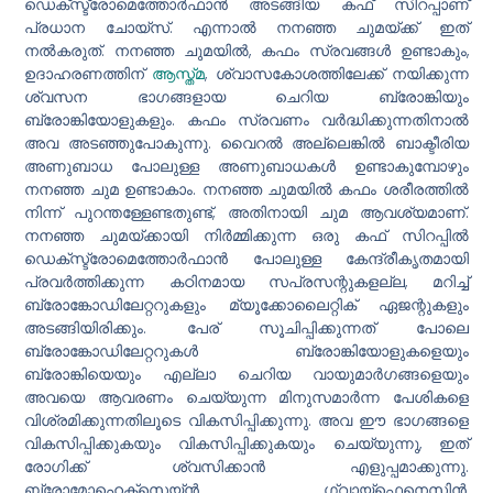
ഡെക്‌സ്ട്രോമെത്തോർഫാൻ അടങ്ങിയ കഫ് സിറപ്പാണ്
പ്രധാന ചോയ്‌സ്. എന്നാൽ നനഞ്ഞ ചുമയ്ക്ക് ഇത്
നൽകരുത്. നനഞ്ഞ ചുമയിൽ, കഫം സ്രവങ്ങൾ ഉണ്ടാകും,
ഉദാഹരണത്തിന്
ആസ്ത്മ
, ശ്വാസകോശത്തിലേക്ക് നയിക്കുന്ന
ശ്വസന ഭാഗങ്ങളായ ചെറിയ ബ്രോങ്കിയും
ബ്രോങ്കിയോളുകളും. കഫം സ്രവണം വർദ്ധിക്കുന്നതിനാൽ
അവ അടഞ്ഞുപോകുന്നു. വൈറൽ അല്ലെങ്കിൽ ബാക്ടീരിയ
അണുബാധ പോലുള്ള അണുബാധകൾ ഉണ്ടാകുമ്പോഴും
നനഞ്ഞ ചുമ ഉണ്ടാകാം. നനഞ്ഞ ചുമയിൽ കഫം ശരീരത്തിൽ
നിന്ന് പുറന്തള്ളേണ്ടതുണ്ട്, അതിനായി ചുമ ആവശ്യമാണ്.
നനഞ്ഞ ചുമയ്ക്കായി നിർമ്മിക്കുന്ന ഒരു കഫ് സിറപ്പിൽ
ഡെക്സ്ട്രോമെത്തോർഫാൻ പോലുള്ള കേന്ദ്രീകൃതമായി
പ്രവർത്തിക്കുന്ന കഠിനമായ സപ്രസന്റുകളല്ല, മറിച്ച്
ബ്രോങ്കോഡിലേറ്ററുകളും മ്യൂക്കോലൈറ്റിക് ഏജന്റുകളും
അടങ്ങിയിരിക്കും. പേര് സൂചിപ്പിക്കുന്നത് പോലെ
ബ്രോങ്കോഡിലേറ്ററുകൾ ബ്രോങ്കിയോളുകളെയും
ബ്രോങ്കിയെയും എല്ലാ ചെറിയ വായുമാർഗങ്ങളെയും
അവയെ ആവരണം ചെയ്യുന്ന മിനുസമാർന്ന പേശികളെ
വിശ്രമിക്കുന്നതിലൂടെ വികസിപ്പിക്കുന്നു. അവ ഈ ഭാഗങ്ങളെ
വികസിപ്പിക്കുകയും വികസിപ്പിക്കുകയും ചെയ്യുന്നു, ഇത്
രോഗിക്ക് ശ്വസിക്കാൻ എളുപ്പമാക്കുന്നു.
ബ്രോമോഹെക്സെയ്ൻ, ഗ്വായ്‌ഫെനെസിൻ,