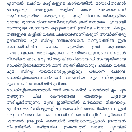
എന്നാൽ ചെറിയ കുട്ടികളുടെ കാര്യത്തിൽ, മാതാപിതാക്കൾ
പലപ്പോഴും തങ്ങളുടെ കുട്ടിക്ക് വരണ്ട ചുമയാണെന്ന്
ആദ്യഘട്ടത്തിൽ കരുതുന്നു. കുറച്ച് ദിവസങ്ങൾക്കുള്ളിൽ
രണ്ടോ മൂന്നോ ദിവസങ്ങൾക്കുള്ളിൽ, ഇത് നനഞ്ഞ ചുമയായി
മാറാനുള്ള സാധ്യത കൂടുതലാണ്. ഇവിടെ പ്രധാന പ്രശ്നം,
തങ്ങളുടെ കുട്ടിക്ക് വരണ്ട ചുമയാണെന്ന് കരുതി അവർക്ക് ഒരു
ഉണങ്ങിയ ചുമ സിറപ്പ് നൽകുമ്പോൾ. വാസ്തവത്തിൽ ഇത്
സഹായിക്കില്ല. പകരം, ചുമയിൽ ഇത് കൂടുതൽ
വഷളായേക്കാം. അത് എങ്ങനെ പ്രവർത്തിക്കുന്നുവെന്ന് ഞാൻ
വിശദീകരിക്കാം, ഒരു സിന്തറ്റിക് ഓപിയോയിഡ് സംയുക്തമായ
ഡെക്സ്ട്രോമെത്തോർഫാൻ ആണ് മിക്കവാറും എല്ലാ വരണ്ട
ചുമ സിറപ്പ് തയ്യാറെടുപ്പുകളിലും പ്രധാന ചേരുവ.
ഡെക്സ്ട്രോമെത്തോർഫാൻ അടങ്ങിയ ചുമ സിറപ്പുകളെ
മൂലധനം D നോക്കി തിരിച്ചറിയാം.
ഡെക്‌സ്ട്രോമെത്തോർഫാൻ തലച്ചോറിൽ പ്രവർത്തിച്ചും ചുമ
തടയുന്ന ചില കേന്ദ്രങ്ങളെ തടഞ്ഞും ചുമയെ
അടിച്ചമർത്തുന്നു. മുമ്പ്, ഇന്ത്യയിൽ ലഭ്യമായ മിക്കവാറും
എല്ലാ കഫ് സിറപ്പുകളിലും കൊഡീൻ അടങ്ങിയിരുന്നു. ഇത്
ഒരു സ്വാഭാവിക ഒപിയോയിഡ് ഡെറിവേറ്റീവ് കൂടിയാണ്.
എന്നാൽ ഇപ്പോൾ കൊഡീൻ തയ്യാറെടുപ്പുകൾ ഇന്ത്യൻ
വിപണിയിൽ ലഭ്യമല്ല. ഇക്കാലത്ത് വരണ്ട ചുമയ്ക്ക്