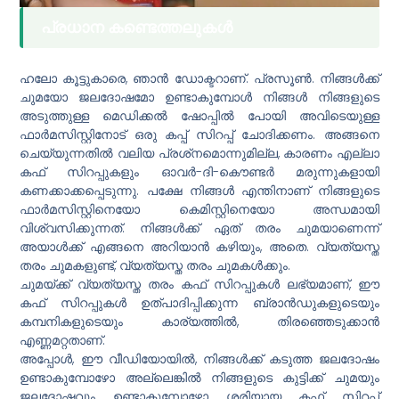
പ്രധാന കണ്ടെത്തലുകൾ
ഹലോ കൂട്ടുകാരെ, ഞാൻ ഡോക്ടറാണ്. പ്രസൂൺ. നിങ്ങൾക്ക്
ചുമയോ ജലദോഷമോ ഉണ്ടാകുമ്പോൾ നിങ്ങൾ നിങ്ങളുടെ
അടുത്തുള്ള മെഡിക്കൽ ഷോപ്പിൽ പോയി അവിടെയുള്ള
ഫാർമസിസ്റ്റിനോട് ഒരു കപ്പ് സിറപ്പ് ചോദിക്കണം. അങ്ങനെ
ചെയ്യുന്നതിൽ വലിയ പ്രശ്‌നമൊന്നുമില്ല, കാരണം എല്ലാ
കഫ് സിറപ്പുകളും ഓവർ-ദി-കൌണ്ടർ മരുന്നുകളായി
കണക്കാക്കപ്പെടുന്നു. പക്ഷേ നിങ്ങൾ എന്തിനാണ് നിങ്ങളുടെ
ഫാർമസിസ്റ്റിനെയോ കെമിസ്റ്റിനെയോ അന്ധമായി
വിശ്വസിക്കുന്നത്. നിങ്ങൾക്ക് ഏത് തരം ചുമയാണെന്ന്
അയാൾക്ക് എങ്ങനെ അറിയാൻ കഴിയും, അതെ. വ്യത്യസ്ത
തരം ചുമകളുണ്ട്, വ്യത്യസ്ത തരം ചുമകൾക്കും.
ചുമയ്ക്ക് വ്യത്യസ്ത തരം കഫ് സിറപ്പുകൾ ലഭ്യമാണ്, ഈ
കഫ് സിറപ്പുകൾ ഉത്പാദിപ്പിക്കുന്ന ബ്രാൻഡുകളുടെയും
കമ്പനികളുടെയും കാര്യത്തിൽ, തിരഞ്ഞെടുക്കാൻ
എണ്ണമറ്റതാണ്.
അപ്പോള്‍, ഈ വീഡിയോയില്‍, നിങ്ങള്‍ക്ക് കടുത്ത ജലദോഷം
ഉണ്ടാകുമ്പോഴോ അല്ലെങ്കില്‍ നിങ്ങളുടെ കുട്ടിക്ക് ചുമയും
ജലദോഷവും ഉണ്ടാകുമ്പോഴോ ശരിയായ കഫ് സിറപ്പ്