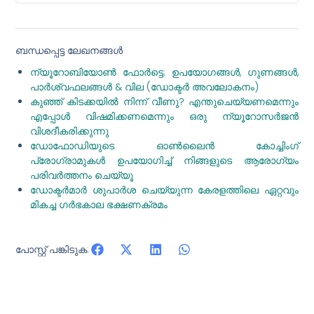
ബന്ധപ്പെട്ട ലേഖനങ്ങൾ
ന്യൂറോബിയോൺ ഫോർട്ടെ: ഉപയോഗങ്ങൾ, ഗുണങ്ങൾ,
പാർശ്വഫലങ്ങൾ & വില (ഡോക്ടർ അവലോകനം)
കുഞ്ഞ് കിടക്കയിൽ നിന്ന് വീണു? എന്തുചെയ്യണമെന്നും
എപ്പോൾ വിഷമിക്കണമെന്നും ഒരു ന്യൂറോസർജൻ
വിശദീകരിക്കുന്നു
ഡോഫോഡിയുടെ ഓൺലൈൻ കോച്ചിംഗ്
പ്രോഗ്രാമുകൾ ഉപയോഗിച്ച് നിങ്ങളുടെ ആരോഗ്യം
പരിവർത്തനം ചെയ്യൂ
ഡോക്ടർമാർ ശുപാർശ ചെയ്യുന്ന കേരളത്തിലെ ഏറ്റവും
മികച്ച ഗർഭകാല ഭക്ഷണക്രമം
പോസ്റ്റ് പങ്കിടുക: