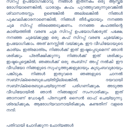
സിറപ്പ് ഉപയോഗിക്കാവൂ. നിങ്ങൾ ഇതിനകം ഒരു ആസ്ത്മ
രോഗിയാണെങ്കിൽ, ധാരാളം കഫം പുറത്തുവരുന്നുവെങ്കിൽ
ശ്വാസതടസ്സം ഉണ്ടെങ്കിൽ അല്ലെങ്കിൽ നിങ്ങൾ
പുകവലിക്കാരനാണെങ്കിൽ, നിങ്ങൾ തീർച്ചയായും നനഞ്ഞ
ചുമ സിറപ്പ് തിരഞ്ഞെടുക്കണം. നനഞ്ഞ കഫത്തിന്റെ
കാര്യത്തിൽ വരണ്ട ചുമ സിറപ്പ് ഉപയോഗിക്കരുത്. പക്ഷേ,
നനഞ്ഞ ചുമയ്ക്കുള്ള ഒരു കഫ് സിറപ്പ് വരണ്ട ചുമയ്ക്കും
ഉപയോഗിക്കാം. അത് മനസ്സിൽ വയ്ക്കുക. ഈ വീഡിയോയുടെ
കാര്യം ഇത്രമാത്രം, നിങ്ങൾക്ക് ഇത് ഇഷ്ടപ്പെടുമെന്ന് ഞാൻ
ശരിക്കും പ്രതീക്ഷിക്കുന്നു, നിങ്ങൾക്ക് ഇത് ശരിക്കും
ഇഷ്ടപ്പെട്ടെങ്കിൽ, ഞങ്ങൾക്ക് ഒരു തംബ്സ് അപ്പ് നൽകി ഈ
വീഡിയോ നിങ്ങളുടെ സുഹൃത്തുക്കളുമായും കുടുംബവുമായും
പങ്കിടുക. നിങ്ങൾ ഇതുവരെ ഞങ്ങളുടെ ചാനൽ
സബ്‌സ്‌ക്രൈബുചെയ്‌തിട്ടില്ലെങ്കിൽ, ദയവായി
സബ്‌സ്‌ക്രൈബുചെയ്യുന്നത് പരിഗണിക്കുക. അടുത്ത
വീഡിയോയിൽ ഞാൻ നിങ്ങളോട് സംസാരിക്കും. ഇത്
ഞാനാണ് ഡോക്ടർ. പ്രസൂൺ സൈൻ ഓഫ് ചെയ്യുന്നു.
ശ്രദ്ധിക്കുക, ആരോഗ്യവാനായിരിക്കുക, കണ്ടതിന് വളരെ
നന്ദി.
പതിവായി ചോദിക്കുന്ന ചോദ്യങ്ങൾ