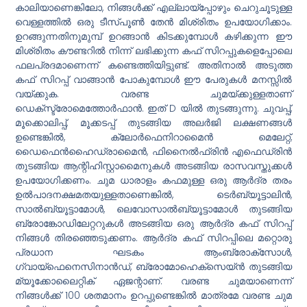
കാലിയാണെങ്കിലോ, നിങ്ങൾക്ക് എല്ലായ്പ്പോഴും ചെറുചൂടുള്ള
വെള്ളത്തിൽ ഒരു ടീസ്പൂൺ തേൻ മിശ്രിതം ഉപയോഗിക്കാം.
ഉറങ്ങുന്നതിനുമുമ്പ് ഉറങ്ങാൻ കിടക്കുമ്പോൾ കഴിക്കുന്ന ഈ
മിശ്രിതം കൗണ്ടറിൽ നിന്ന് ലഭിക്കുന്ന കഫ് സിറപ്പുകളെപ്പോലെ
ഫലപ്രദമാണെന്ന് കണ്ടെത്തിയിട്ടുണ്ട്. അതിനാൽ അടുത്ത
കഫ് സിറപ്പ് വാങ്ങാൻ പോകുമ്പോൾ ഈ പേരുകൾ മനസ്സിൽ
വയ്ക്കുക. വരണ്ട ചുമയ്ക്കുള്ളതാണ്
ഡെക്‌സ്ട്രോമെത്തോർഫാൻ. ഇത് D യിൽ തുടങ്ങുന്നു. ചുവപ്പ്,
മൂക്കൊലിപ്പ്, മൂക്കടപ്പ് തുടങ്ങിയ അലർജി ലക്ഷണങ്ങൾ
ഉണ്ടെങ്കിൽ, ക്ലോർഫെനിറാമൈൻ മെലേറ്റ്,
ഡൈഫെൻഹൈഡ്രാമൈൻ, ഫിനൈൽഫ്രിൻ എഫെഡ്രിൻ
തുടങ്ങിയ ആന്റിഹിസ്റ്റാമൈനുകൾ അടങ്ങിയ രാസവസ്തുക്കൾ
ഉപയോഗിക്കണം. ചുമ ധാരാളം കഫമുള്ള ഒരു ആർദ്ര തരം
ഉൽ‌പാദനക്ഷമതയുള്ളതാണെങ്കിൽ, ടെർബ്യൂട്ടാലിൻ,
സാൽബ്യൂട്ടാമോൾ, ലെവോസാൽബ്യൂട്ടാമോൾ തുടങ്ങിയ
ബ്രോങ്കോഡിലേറ്ററുകൾ അടങ്ങിയ ഒരു ആർദ്ര കഫ് സിറപ്പ്
നിങ്ങൾ തിരഞ്ഞെടുക്കണം. ആർദ്ര കഫ് സിറപ്പിലെ മറ്റൊരു
പ്രധാന ഘടകം ആംബ്രോക്സോൾ,
ഗ്വായ്‌ഫെനെസിനാൻഡ്, ബ്രോമോഹെക്സെയ്ൻ തുടങ്ങിയ
മ്യൂക്കോലൈറ്റിക് ഏജന്റാണ്. വരണ്ട ചുമയാണെന്ന്
നിങ്ങൾക്ക് 100 ശതമാനം ഉറപ്പുണ്ടെങ്കിൽ മാത്രമേ വരണ്ട ചുമ