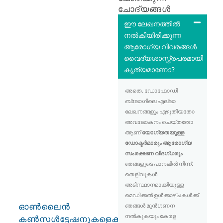
ചോദ്യങ്ങൾ
ഈ ലേഖനത്തിൽ
നൽകിയിരിക്കുന്ന
ആരോഗ്യ വിവരങ്ങൾ
വൈദ്യശാസ്ത്രപരമായി
കൃത്യമാണോ?
അതെ. ഡോഫോഡി
ബ്ലോഗിലെ എല്ലാ
ലേഖനങ്ങളും എഴുതിയതോ
അവലോകനം ചെയ്തതോ
ആണ്
യോഗ്യതയുള്ള
ഡോക്ടർമാരും ആരോഗ്യ
സംരക്ഷണ വിദഗ്ധരും
ഞങ്ങളുടെ പാനലിൽ നിന്ന്.
തെളിവുകൾ
അടിസ്ഥാനമാക്കിയുള്ള
മെഡിക്കൽ ഉൾക്കാഴ്ചകൾക്ക്
ഓൺലൈൻ
ഞങ്ങൾ മുൻഗണന
നൽകുകയും കേരള
കൺസൾട്ടേഷനുകളെക്കുറിച്ച്