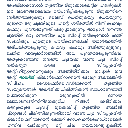
ആംബ്രോക്സോൾ തുടങ്ങിയ മ്യൂക്കോലൈറ്റിക് ഏജന്റുകൾ.
ഈ ലവണങ്ങളെല്ലാം ഉത്പാദിപ്പിക്കപ്പെടുന്ന മ്യൂക്കസിനെ
നേർത്തതാക്കുകയും ലൈസ് ചെയ്യുകയും ചെയ്യുന്നു,
കൂടാതെ ഒരു ചുമയിലൂടെ എന്റെ ശരീരത്തിൽ നിന്ന് കഫവും
കഫവും പുറന്തള്ളുന്നത് എളുപ്പമാക്കുന്നു. അപ്പോൾ നനഞ്ഞ
ചുമയ്ക്ക് ഒരു ഉണങ്ങിയ ചുമ സിറപ്പ് നൽകുമ്പോൾ എന്ത്
സംഭവിക്കും. ചുമയുടെ പ്രതികരണശേഷി യഥാർത്ഥത്തിൽ
അടിച്ചമർത്തപ്പെടുന്നു, കഫവും കഫവും അടിഞ്ഞുകൂടുന്നു.
ചെറിയ വായുമാർഗങ്ങളിൽ അവ പുറന്തള്ളപ്പെടുന്നില്ല.
അതുകൊണ്ടാണ് നനഞ്ഞ ചുമയ്ക്ക് വരണ്ട ചുമ സിറപ്പ്
നൽകരുത്. വരണ്ട ചുമ സിറപ്പുകളിൽ
ആന്റിഹിസ്റ്റാമൈനുകളും അടങ്ങിയിരിക്കാം. ഇപ്പോൾ ഇവ
ആന്റി
അലർജി
ക്ലോർഫെനിറാമൈൻ മെലേറ്റ് അല്ലെങ്കിൽ
സി‌പി‌എം, ഡൈഫെൻഹൈഡ്രാമൈൻ തുടങ്ങിയ
സംയുക്തങ്ങൾ. അലർജിക്ക് ചികിത്സിക്കാൻ സാധാരണയായി
ഉപയോഗിക്കുന്ന മരുന്നുകളിൽ ഒന്നായ
ലെവോസെട്രിസിനിനെക്കുറിച്ച് നിങ്ങൾ കേട്ടിരിക്കാം.
കണ്ണുകളുടെ ചുവപ്പ്, മൂക്കൊലിപ്പ് തുടങ്ങിയ അലർജി
പ്രശ്നങ്ങൾ ചികിത്സിക്കുന്നതിനായി വരണ്ട ചുമ സിറപ്പുകളിൽ
ക്ലോർഫെനിറാമൈൻ മെലേറ്റ്, ഡൈഫെൻഹൈഡ്രാമൈൻ
എന്നിവ ചേർക്കുന്നു. മറ്റ് ചില തയ്യാറെടുപ്പുകളിൽ,