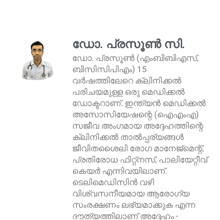
ഡോ. പ്രസൂൺ സി.
ഡോ. പ്രസൂൺ (എംബിബിഎസ്,
ബിസിസിപിഎം) 15
വർഷത്തിലേറെ ക്ലിനിക്കൽ
പരിചയമുള്ള ഒരു മെഡിക്കൽ
ഡോക്ടറാണ്. ഇന്ത്യൻ മെഡിക്കൽ
അസോസിയേഷന്റെ (ഐഎംഎ)
സജീവ അംഗമായ അദ്ദേഹത്തിന്റെ
ക്ലിനിക്കൽ താൽപ്പര്യങ്ങൾ
ജീവിതശൈലി രോഗ മാനേജ്മെന്റ്,
പ്രതിരോധ ഫിറ്റ്നസ്, പാലിയേറ്റീവ്
കെയർ എന്നിവയിലാണ്.
ടെലിമെഡിസിൻ വഴി
വിശ്വസനീയമായ ആരോഗ്യ
സംരക്ഷണം ലഭ്യമാക്കുക എന്ന
ദൗത്യത്തിലാണ് അദ്ദേഹം -