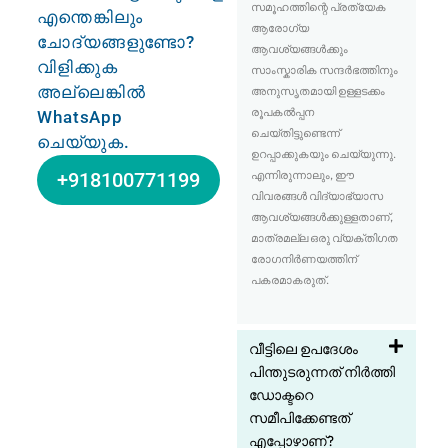
സമൂഹത്തിന്റെ പ്രത്യേക
എന്തെങ്കിലും
ആരോഗ്യ
ചോദ്യങ്ങളുണ്ടോ?
ആവശ്യങ്ങൾക്കും
വിളിക്കുക
സാംസ്കാരിക സന്ദർഭത്തിനും
അല്ലെങ്കിൽ
അനുസൃതമായി ഉള്ളടക്കം
രൂപകൽപ്പന
WhatsApp
ചെയ്തിട്ടുണ്ടെന്ന്
ചെയ്യുക.
ഉറപ്പാക്കുകയും ചെയ്യുന്നു.
എന്നിരുന്നാലും, ഈ
+918100771199
വിവരങ്ങൾ വിദ്യാഭ്യാസ
ആവശ്യങ്ങൾക്കുള്ളതാണ്,
മാത്രമല്ല ഒരു വ്യക്തിഗത
രോഗനിർണയത്തിന്
പകരമാകരുത്.
വീട്ടിലെ ഉപദേശം
പിന്തുടരുന്നത് നിർത്തി
ഡോക്ടറെ
സമീപിക്കേണ്ടത്
എപ്പോഴാണ്?