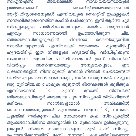
സിഎൻഎസ് അല്ലെങ്കിൽ നാഡീവ്യവസ്ഥയുടെ
ഉത്തേജകമാണ്. ഡെക്സ്ട്രോമെത്തോർഫാൻ,
ആന്റിഹിസ്റ്റാമൈനുകൾ എന്നിവയുടെ നെഗറ്റീവ് ഇഫക്റ്റുകൾ
സന്തുലിതമാക്കുന്നതിന് കഫീൻ ചേർക്കുന്നു. ഇനി ആർദ്ര ചുമ
സിറപ്പുകളുടെ പാർശ്വഫലങ്ങളുടെ കാര്യം വരുമ്പോൾ,
ഏറ്റവും സാധാരണയായി ഉപയോഗിക്കുന്ന ചില
ബ്രോങ്കോഡിലേറ്ററുകളിൽ ചിലതായ ടെർബ്യൂട്ടാലിൻ,
സാൽബ്യൂട്ടമോൾ എന്നിവയ്ക്ക് ആഘാതം, ഹൃദയമിടിപ്പ്,
ഹൃദയമിടിപ്പ്, ഇത് നിങ്ങളുടെ ഹൃദയമിടിപ്പ് വർദ്ധിപ്പിക്കുന്ന
സംവേദനം തുടങ്ങിയ പാർശ്വഫലങ്ങൾ ഉണ്ട്. നിങ്ങൾക്ക്
വിയർപ്പും അസ്വസ്ഥതയും അനുഭവപ്പെടാം, ഈ
ലക്ഷണങ്ങളിൽ നിന്ന് മുക്തി നേടാൻ നിങ്ങൾ ചെയ്യേണ്ടത്
വിശ്രമിക്കുക, ഫാൻ ഓണാക്കുക, നല്ല വായുസഞ്ചാരമുള്ള
ഒരു മുറിയിലേക്ക് പോകുക, കൂടുതൽ ദ്രാവകങ്ങൾ കുടിക്കുക
എന്നിവയാണ്. "S" എന്ന് നോക്കി നിങ്ങൾക്ക്
ബ്രോങ്കോഡിലേറ്റർ അടങ്ങിയ ചുമ സിറപ്പുകൾ തിരിച്ചറിയാൻ
കഴിയും. സാൽബുട്ടമോൾ അല്ലെങ്കിൽ
ലെവോസാൽബുട്ടമോൾ എന്നർത്ഥം വരുന്ന "LS", നനഞ്ഞ
ചുമയ്ക്ക് നൽകുന്ന ചില സാധാരണ കഫ് സിറപ്പുകളിൽ
ആംബ്രോഡിൽസ്, അസ്കോറിൽ LS മുതലായവ ഉൾപ്പെടുന്നു.
ഇപ്പോൾ നിങ്ങൾ ഉപയോഗിക്കുന്ന ഏത് കഫ് സിറപ്പും
ഉപയോഗിക്കുന്നതിന് മുമ്പ് നന്നായി കുലുക്കിയിട്ടുണ്ടെന്ന്