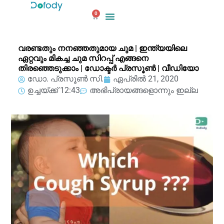
ഉള്ളടക്കത്തിലേക്ക്
0
പോകുക
കാർട്ട്
വരണ്ടതും നനഞ്ഞതുമായ ചുമ | ഇന്ത്യയിലെ
ഏറ്റവും മികച്ച ചുമ സിറപ്പ് എങ്ങനെ
തിരഞ്ഞെടുക്കാം | ഡോക്ടർ പ്രസൂൺ | വീഡിയോ
ഡോ. പ്രസൂൺ സി.
ഏപ്രിൽ 21, 2020
ഉച്ചയ്ക്ക് 12:43
അഭിപ്രായങ്ങളൊന്നും ഇല്ല