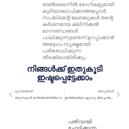
ഓൺലൈനിൽ രോഗികളുമായി
കൂടിയാലോചിക്കാത്തപ്പോൾ,
സപ്ലിമെന്റ് ലേബലുകൾ തന്റെ
കർശനമായ ക്ലിനിക്കൽ
മാനദണ്ഡങ്ങൾ
പാലിക്കുന്നുണ്ടെന്ന് ഉറപ്പാക്കാൻ
അദ്ദേഹം സൂക്ഷ്മമായി
പരിശോധിക്കുന്ന
തിരക്കിലായിരിക്കും.
നിങ്ങൾക്ക് ഇതുകൂടി
ഇഷ്ടപ്പെട്ടേക്കാം
മുമ്പത്തേത്
അട
മുമ്പത്തേത്
അടുത്തത്
മരുന്നുകൾ കഴിക്കേണ്ടതില്ല! രക്തത്തിലെ കൊളസ്ട്രോൾ നിയന്ത്രിക്കാൻ മറ്റ് വഴികളുണ്ട്.
ഇന്ത്യയിലെ ഏറ്റവും മികച്ച ആരോഗ്യ ഇൻഷുറൻസ് പോളിസി തിരഞ്ഞെടുക്കാനുള്ള 7 നുറുങ്ങുകൾ | മറഞ്ഞിരിക്കുന്ന സത്യം | ഡോക്ടർ പ്രസൂൺ | വീഡിയോ
പതിവായി
ചോദിക്കുന്ന