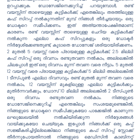
ഉറപ്പാക്കുക. ഡോസേജിനെക്കുറിച്ച് പറയുമ്പോൾ, രണ്ട്
വയസ്സിന് താഴെയുള്ള കുട്ടികൾക്ക്, ഏതെങ്കിലും തരത്തിലുള്ള
കഫ് സിറപ്പ് നൽകുന്നതിന് മുമ്പ് നിങ്ങൾ തീർച്ചയായും ഒരു
ഡോക്ടറെ സമീപിക്കണം. ഇത് അത്യന്താപേക്ഷിതമാണ്,
കാരണം രണ്ട് വയസ്സിന് താഴെയുള്ള ചെറിയ കുട്ടികൾക്ക്
നൽകുന്ന എല്ലാ കഫ് സിറപ്പുകളും ഒരു ഡോക്ടർ
നിർദ്ദേശിക്കേണ്ടതുണ്ട്, കൂടാതെ ഡോസേജ് ശരിയായിരിക്കണം.
2 മുതൽ 5 വയസ്സ് വരെ പ്രായമുള്ള കുട്ടികൾക്ക്, 2.5 മില്ലി
കഫ് സിറപ്പ് ഒരു ദിവസം രണ്ടുതവണ നൽകാം, അല്ലെങ്കിൽ
ചിലപ്പോൾ ഇത് ഒരു ദിവസം മൂന്ന് തവണ വരെ നീട്ടാം. 5 മുതൽ
12 വയസ്സ് വരെ പ്രായമുള്ള കുട്ടികൾക്ക് 5 മില്ലി അല്ലെങ്കിൽ
1 ടീസ്പൂൺ എല്ലാ ദിവസവും രണ്ട് മുതൽ മൂന്ന് തവണ വരെ
നൽകാം, 12 വയസ്സിന് മുകളിലുള്ള എല്ലാ കുട്ടികൾക്കും
മുതിർന്നവർക്കും, ഡോസ് 10 മില്ലി അല്ലെങ്കിൽ 2 ടീസ്പൂൺ
ഒരു ദിവസം രണ്ടുതവണ നൽകാം. നിങ്ങളുടെ
ഡോസേജിനെക്കുറിച്ച് എന്തെങ്കിലും സംശയമുണ്ടെങ്കിൽ,
നിങ്ങളുടെ ഡോക്ടറെ സമീപിക്കുകയോ പാക്കേജിൽ കാണുന്ന
ലഘുലേഖയിൽ നൽകിയിരിക്കുന്ന നിർദ്ദേശങ്ങൾ
വായിക്കുകയോ ചെയ്യുക. ഇപ്പോൾ നിങ്ങൾക്ക് ഒരു കപ്പ്
സജ്ജീകരിച്ചിട്ടില്ലെങ്കിലോ നിങ്ങളുടെ കഫ് സിറപ്പ് സ്റ്റോക്ക്
തീർന്നുപോയതിനാൽ നിങ്ങളുടെ മെഡിസിൻ കാബിനറ്റ്