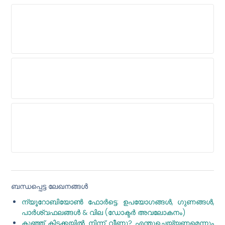
എന്റെ നിലവിലുള്ള കുറിപ്പടി മരുന്നുകളിൽ
സ്വയം മരുന്ന് കഴിക്കുന്നത് പ്രശ്നങ്ങൾ
ഉണ്ടാക്കുമോ?
ജലദോഷത്തിനോ ചുമയ്‌ക്കോ ഞാൻ
ആൻറിബയോട്ടിക്കുകൾ കഴിക്കണോ?
പാരസെറ്റമോൾ പോലുള്ള സാധാരണ
മരുന്നുകൾ ഉപദേശമില്ലാതെ കഴിക്കുന്നത്
പൂർണ്ണമായും സുരക്ഷിതമാണോ?
ബന്ധപ്പെട്ട ലേഖനങ്ങൾ
ന്യൂറോബിയോൺ ഫോർട്ടെ: ഉപയോഗങ്ങൾ, ഗുണങ്ങൾ,
പാർശ്വഫലങ്ങൾ & വില (ഡോക്ടർ അവലോകനം)
കുഞ്ഞ് കിടക്കയിൽ നിന്ന് വീണു? എന്തുചെയ്യണമെന്നും