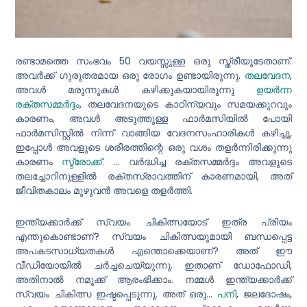
രണ്ടാമത്തെ സംഭവം 50 വയസ്സുള്ള ഒരു സ്ത്രീയുടേതാണ്.
അവർക്ക് ഗുരുതരമായ ഒരു രോഗം ഉണ്ടായിരുന്നു.
തലവേദന
,
അവൾ മരുന്നുകൾ കഴിക്കുകയായിരുന്നു
ഉയർന്ന
രക്തസമ്മർദ്ദം
, തലവേദനയുടെ കാഠിന്യവും സമയക്കുറവും
കാരണം, അവൾ അടുത്തുള്ള ഫാർമസിയിൽ പോയി
ഫാർമസിസ്റ്റിൽ നിന്ന് വാങ്ങിയ വേദനസംഹാരികൾ കഴിച്ചു,
ഇപ്പോൾ അവളുടെ ശരീരത്തിന്റെ ഒരു വശം തളർന്നിരിക്കുന്നു
കാരണം
സ്ട്രോക്ക്
. ... വർദ്ധിച്ച രക്തസമ്മർദ്ദം അവളുടെ
തലച്ചോറിനുള്ളിൽ രക്തസ്രാവത്തിന് കാരണമായി, അത്
ജീവിതകാലം മുഴുവൻ അവളെ തളർത്തി.
ഇന്ത്യക്കാർക്ക് സ്വയം ചികിത്സയോട് ഇത്ര പ്രിയം
എന്തുകൊണ്ടാണ്? സ്വയം ചികിത്സയുമായി ബന്ധപ്പെട്ട
അപകടസാധ്യതകൾ എന്തൊക്കെയാണ്? അത് ഈ
വീഡിയോയിൽ ചർച്ചചെയ്യുന്നു. ഇതാണ് ഡോഫോഡി,
അതിനാൽ നമുക്ക് ആരംഭിക്കാം. നമ്മൾ ഇന്ത്യക്കാർക്ക്
സ്വയം ചികിത്സ ഇഷ്ടപ്പെടുന്നു. അത് ഒരു...
പനി
, ജലദോഷം,