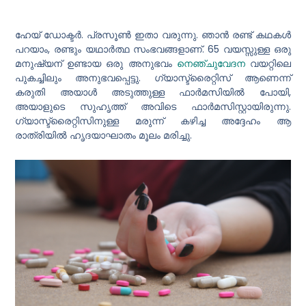
ഹേയ് ഡോക്ടർ. പ്രസൂൺ ഇതാ വരുന്നു. ഞാൻ രണ്ട് കഥകൾ
പറയാം, രണ്ടും യഥാർത്ഥ സംഭവങ്ങളാണ്. 65 വയസ്സുള്ള ഒരു
മനുഷ്യന് ഉണ്ടായ ഒരു അനുഭവം
നെഞ്ചുവേദന
വയറ്റിലെ
പുകച്ചിലും അനുഭവപ്പെട്ടു. ഗ്യാസ്ട്രൈറ്റിസ് ആണെന്ന്
കരുതി അയാൾ അടുത്തുള്ള ഫാർമസിയിൽ പോയി,
അയാളുടെ സുഹൃത്ത് അവിടെ ഫാർമസിസ്റ്റായിരുന്നു.
ഗ്യാസ്ട്രൈറ്റിസിനുള്ള മരുന്ന് കഴിച്ച അദ്ദേഹം ആ
രാത്രിയിൽ ഹൃദയാഘാതം മൂലം മരിച്ചു.