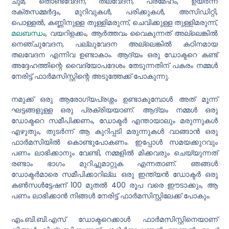
ചുമ, തൊണ്ടവേദന, തലവേദന, പ്രമേഹം, ഉയർന്ന
രക്തസമ്മർദ്ദം, മുറിവുകൾ, പരിക്കുകൾ, അസിഡിറ്റി,
പൊള്ളൽ, കണ്ണിനുള്ള തുള്ളിമരുന്ന്, ചെവിക്കുള്ള തുള്ളിമരുന്ന്,
മലബന്ധം
, വയറിളക്കം, ആർത്തവം വൈകുന്നത് അല്ലെങ്കിൽ
നെഞ്ചുവേദന, പല്ലുവേദന അല്ലെങ്കിൽ കഠിനമായ
തലവേദന എന്നിവ ഉണ്ടാകാം. ആദ്യം ഒരു ഡോക്ടറെ കണ്ട്
അദ്ദേഹത്തിന്റെ വൈദ്യോപദേശം തേടുന്നതിന് പകരം നമ്മൾ
നേരിട്ട് ഫാർമസിസ്റ്റിന്റെ അടുത്തേക്ക് പോകുന്നു.
നമുക്ക് ഒരു ആരോഗ്യപ്രശ്നം ഉണ്ടാകുമ്പോൾ അത് മൂന്ന്
ഘട്ടങ്ങളുള്ള ഒരു പ്രക്രിയയാണ്. ആദ്യം നമ്മൾ ഒരു
ഡോക്ടറെ സമീപിക്കണം, ഡോക്ടർ എന്തായാലും മരുന്നുകൾ
എഴുതും, തുടർന്ന് ആ കുറിപ്പടി മരുന്നുകൾ വാങ്ങാൻ ഒരു
ഫാർമസിയിൽ കൊണ്ടുപോകണം. ഇപ്പോൾ സമയക്കുറവും
പണം ലാഭിക്കാനും വേണ്ടി, നമ്മളിൽ മിക്കവരും ചെയ്യുന്നത്
രണ്ടാം ഭാഗം മുറിച്ചുമാറ്റുക എന്നതാണ്. ഞങ്ങൾ
ഡോക്ടർമാരെ സമീപിക്കാറില്ല. ഒരു ഇന്ത്യൻ ഡോക്ടർ ഒരു
കൺസൾട്ടേഷന് 100 മുതൽ 400 രൂപ വരെ ഈടാക്കും, ആ
പണം ലാഭിക്കാൻ നിങ്ങൾ നേരിട്ട് ഫാർമസിസ്റ്റിലേക്ക് പോകും.
എം.ബി.ബി.എസ് ഡോക്ടറെക്കാൾ ഫാർമസിസ്റ്റിനെയാണ്