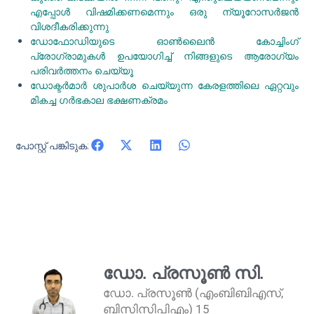
എപ്പോൾ വിഷമിക്കണമെന്നും ഒരു ന്യൂറോസർജൻ
വിശദീകരിക്കുന്നു
ഡോഫോഡിയുടെ ഓൺലൈൻ കോച്ചിംഗ്
പ്രോഗ്രാമുകൾ ഉപയോഗിച്ച് നിങ്ങളുടെ ആരോഗ്യം
പരിവർത്തനം ചെയ്യൂ
ഡോക്ടർമാർ ശുപാർശ ചെയ്യുന്ന കേരളത്തിലെ ഏറ്റവും
മികച്ച ഗർഭകാല ഭക്ഷണക്രമം
പോസ്റ്റ് പങ്കിടുക:
ഡോ. പ്രസൂൺ സി.
ഡോ. പ്രസൂൺ (എംബിബിഎസ്,
ബിസിസിപിഎം) 15