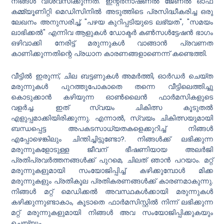
നിങ്ങൾ വിശ്വസിക്കുന്നത്. ഇന്റർനാഷണൽ ജേണൽ ഓഫ്
കമ്മ്യൂണിറ്റി മെഡിസിനിൽ അടുത്തിടെ പ്രസിദ്ധീകരിച്ച ഒരു
ലേഖനം അനുസരിച്ച്, "പഴയ കുറിപ്പടിയുടെ ലഭ്യത", "സമയം
ലാഭിക്കൽ" എന്നിവ ആളുകൾ ഡോക്ടർ കൺസൾട്ടേഷൻ ഭാഗം
ഒഴിവാക്കി നേരിട്ട് മരുന്നുകൾ വാങ്ങാൻ പ്രവണത
കാണിക്കുന്നതിന്റെ പ്രധാന കാരണങ്ങളാണെന്ന് കണ്ടെത്തി.
വീട്ടിൽ ഇരുന്ന്, ചില ബട്ടണുകൾ അമർത്തി, ഓർഡർ ചെയ്ത
മരുന്നുകൾ പുറത്തുപോകാതെ തന്നെ വീട്ടിലെത്തിച്ചു
കൊടുക്കാൻ കഴിയുന്ന ഓൺലൈൻ ഫാർമസികളുടെ
വളർച്ച.
ഇത് സ്വയം ചികിത്സ കൂടുതൽ
എളുപ്പമാക്കിയിരിക്കുന്നു. എന്നാൽ, സ്വയം ചികിത്സയുമായി
ബന്ധപ്പെട്ട അപകടസാധ്യതകളെക്കുറിച്ച് നിങ്ങൾ
എപ്പോഴെങ്കിലും ചിന്തിച്ചിട്ടുണ്ടോ?. നിങ്ങൾക്ക് ലഭിക്കുന്ന
മരുന്നുകളോടുള്ള ജീവന് ഭീഷണിയായ അലർജി
പ്രതിപ്രവർത്തനങ്ങൾക്ക് പുറമെ, ചിലത് ഞാൻ പറയാം. മറ്റ്
മരുന്നുകളുമായി സംയോജിപ്പിച്ച് കഴിക്കുമ്പോൾ മിക്ക
മരുന്നുകളും പ്രതികൂല പ്രതികരണങ്ങൾക്ക് കാരണമാകുന്നു.
നിങ്ങൾ മറ്റ് മെഡിക്കൽ അവസ്ഥകൾക്കായി മരുന്നുകൾ
കഴിക്കുന്നുണ്ടാകാം, കൂടാതെ ഫാർമസിസ്റ്റിൽ നിന്ന് ലഭിക്കുന്ന
മറ്റ് മരുന്നുകളുമായി നിങ്ങൾ അവ സംയോജിപ്പിക്കുകയും
ചെയ്യും.