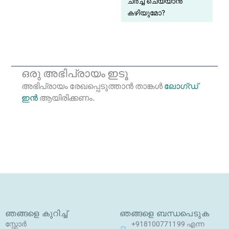
ചർച്ച ചെയ്യാൻ
കഴിയുമോ?
ഒരു അഭിപ്രായം ഇടൂ
അഭിപ്രായം രേഖപ്പെടുത്താ‍ൻ താങ്കൾ
ലോഗ്ഡ്
ഇൻ
ആയിരിക്കണം.
ഞങ്ങളെ കുറിച്ച്
ഞങ്ങളെ ബന്ധപെടുക
സ്റ്റോർ
+918100771199 എന്ന