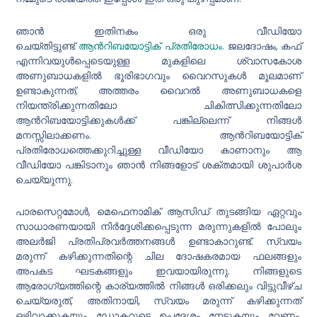
ഞാൻ ഇതിനകം ഒരു വീഡിയോ
ചെയ്തിട്ടുണ്ട്
ആൻറിബയോട്ടിക് പ്രതിരോധം
. ജലദോഷം, കഫ്
എന്നിവയുൾപ്പെടെയുള്ള മുകളിലെ ശ്വാസകോശ
അണുബാധകളിൽ ഭൂരിഭാഗവും വൈറസുകൾ മൂലമാണ്
ഉണ്ടാകുന്നത്, അത്തരം വൈറൽ അണുബാധകളെ
നിയന്ത്രിക്കുന്നതിലോ ചികിത്സിക്കുന്നതിലോ
ആൻറിബയോട്ടിക്കുകൾക്ക് പങ്കില്ലെന്ന് നിങ്ങൾ
മനസ്സിലാക്കണം. ആൻറിബയോട്ടിക്
പ്രതിരോധത്തെക്കുറിച്ചുള്ള വീഡിയോ കാണാനും ആ
വീഡിയോ പങ്കിടാനും ഞാൻ നിങ്ങളോട് ശക്തമായി ശുപാർശ
ചെയ്യുന്നു.
പാരസെറ്റമോൾ, മെഫെനാമിക് ആസിഡ് തുടങ്ങിയ ഏറ്റവും
സാധാരണയായി നിർദ്ദേശിക്കപ്പെടുന്ന മരുന്നുകളിൽ പോലും
അലർജി പ്രതിപ്രവർത്തനങ്ങൾ ഉണ്ടാകാറുണ്ട്. സ്വയം
മരുന്ന് കഴിക്കുന്നതിന്റെ ചില ദോഷകരമായ ഫലങ്ങളും
അപകട ഘടകങ്ങളും ഇവയായിരുന്നു. നിങ്ങളുടെ
ആരോഗ്യത്തിന്റെ കാര്യത്തിൽ നിങ്ങൾ ഒരിക്കലും വിട്ടുവീഴ്ച
ചെയ്യരുത്, അതിനായി, സ്വയം മരുന്ന് കഴിക്കുന്നത്
ഒഴിവാക്കുകയും ഡോക്ടറുടെ ഉപദേശം നേടുകയും വേണം.