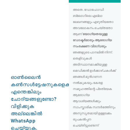
അതെ. ഡോഫോഡി
ബ്ലോഗിലെ എല്ലാ
ലേഖനങ്ങളും എഴുതിയതോ
അവലോകനം ചെയ്തതോ
ആണ്
യോഗ്യതയുള്ള
ഡോക്ടർമാരും ആരോഗ്യ
സംരക്ഷണ വിദഗ്ധരും
ഞങ്ങളുടെ പാനലിൽ നിന്ന്.
തെളിവുകൾ
അടിസ്ഥാനമാക്കിയുള്ള
മെഡിക്കൽ ഉൾക്കാഴ്ചകൾക്ക്
ഓൺലൈൻ
ഞങ്ങൾ മുൻഗണന
നൽകുകയും കേരള
കൺസൾട്ടേഷനുകളെക്കുറിച്ച്
സമൂഹത്തിന്റെ പ്രത്യേക
എന്തെങ്കിലും
ആരോഗ്യ
ചോദ്യങ്ങളുണ്ടോ?
ആവശ്യങ്ങൾക്കും
വിളിക്കുക
സാംസ്കാരിക സന്ദർഭത്തിനും
അല്ലെങ്കിൽ
അനുസൃതമായി ഉള്ളടക്കം
രൂപകൽപ്പന
WhatsApp
ചെയ്തിട്ടുണ്ടെന്ന്
ചെയ്യുക.