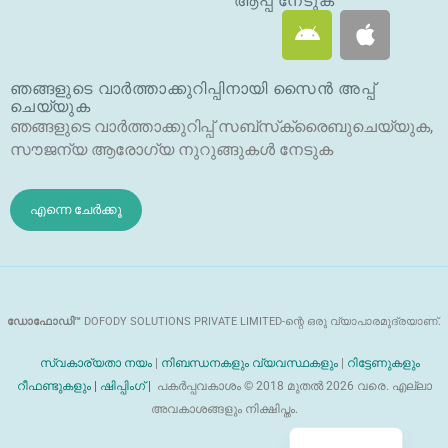
റ്റ
ആപ്പ് നേടുക
ആ
ആ
ർ
ൻ
പ്പി
ഡ്രോ
ൾ
ഞങ്ങളുടെ വാർത്താക്കുറിപ്പിനായി സൈൻ അപ്പ്
യി
ചെയ്യുക
ഡ്
ഞങ്ങളുടെ വാർത്താക്കുറിപ്പ് സബ്‌സ്‌ക്രൈബുചെയ്യുക,
സൗജന്യ ആരോഗ്യ നുറുങ്ങുകൾ നേടുക
എന്നെ ചേർക്കൂ
ഡോഫോഡി™
DOFODY SOLUTIONS PRIVATE LIMITED-ന്റെ ഒരു വ്യാപാരമുദ്രയാണ്.
സ്വകാര്യതാ നയം
|
നിബന്ധനകളും വ്യവസ്ഥകളും
|
റിട്ടേണുകളും
റീഫണ്ടുകളും |
ഷിപ്പിംഗ് |
പകർപ്പവകാശം © 2018 മുതൽ 2026 വരെ. എല്ലാ
അവകാശങ്ങളും നിക്ഷിപ്തം.
English