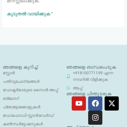
മനസ്സിലാക്കുക.
കൂടുതൽ വായിക്കുക "
ഞങ്ങളെ കുറിച്ച്
ഞങ്ങളെ ബന്ധപെടുക
സ്റ്റോർ
+918100771199 എന്ന
നമ്പറിൽ വിളിക്കുക
പതിവുചോദ്യങ്ങൾ
ആപ്പ്
ഡോക്ടർമാരുടെ സൈൻ അപ്പ്
ഞങ്ങളെ പിന്തുടരുക
യൂ
ഫേ
ഇ
എ
ബ്ലോഗ്
ട്യൂ
സ്ബു
ൻ
ക്സ
പ്രോട്ടോക്കോളുകൾ
ബ്
ക്ക്
സ്റ്റാ
-
ഡോഫോഡി സ്റ്റാൻഡേർഡ്
ഗ്രാം
ട്വി
കൺസൾട്ടേഷനുകൾ