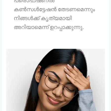
പ്രൊഫഷണൽ
കൺസൾട്ടേഷൻ തേടണമെന്നും
നിങ്ങൾക്ക് കൃത്യമായി
അറിയാമെന്ന് ഉറപ്പാക്കുന്നു.
കഠിനമായ
തലവേദന?
ചില
വീട്ടുവൈദ്യങ്ങൾ
ഇതാ.