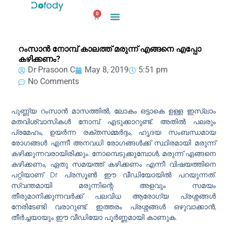
Skip
0
to
Cart
content
റംസാൻ നോമ്പ് കാലത്ത് മരുന്ന് എങ്ങനെ എപ്പോ
കഴിക്കണം?
Dr Prasoon C
May 8, 2019
5:51 pm
No Comments
പുണ്ണ്യ റംസാൻ മാസത്തിൽ, ലോകം ഒട്ടാകെ ഉള്ള ഇസ്‌ലാം
മതവിശ്വാസികൾ നോമ്പ് എടുക്കാറുണ്ട്. അതിൽ പലരും
പ്രമേഹം, ഉയർന്ന രക്തസമ്മർദ്ദം, ഹൃദയ സംബന്ധമായ
രോഗങ്ങൾ എന്നീ അനവധി രോഗങ്ങൾക്ക് സ്ഥിരമായി മരുന്ന്
കഴിക്കുന്നവരായിരിക്കും. നോമ്പെടുക്കുമ്പോൾ, മരുന്ന് എങ്ങനെ
കഴിക്കണം, ഏതു സമയത്ത് കഴിക്കണം എന്നീ വിഷയത്തിനെ
പറ്റിയാണ് Dr പ്രസൂൺ ഈ വീഡിയോയിൽ പറയുന്നത്.
സ്വന്ത
മായി മരുന്നിന്റെ അളവും സമയം
തീരുമാനിക്കുന്നവർക്ക് പലവിധ ആരോഗ്യ പ്രശ്നങ്ങൾ
നേരിടേണ്ടി വരാറുണ്ട്. ഇത്തരം പ്രശ്നങ്ങൾ ഒഴുവാക്കാൻ,
തീർച്ചയായും ഈ വീഡിയോ പൂർണ്ണമായി കാണുക.