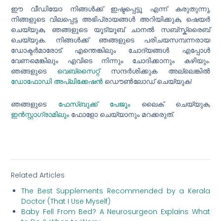
ഈ വീഡിയോ നിങ്ങൾക്ക് ഇഷ്ടപ്പെട്ടൂ എന്ന് കരുതുന്നു,
നിങ്ങളുടെ വിലപ്പെട്ട അഭിപ്രായങ്ങൾ അറിയിക്കുക, ഷെയർ
ചെയ്യുക, ഞങ്ങളുടെ യൂട്യൂബ് ചാനൽ സബ്സ്ക്രൈബ്
ചെയ്യുക. നിങ്ങൾക്ക് ഞങ്ങളുടെ പരിചയസമ്പന്നരായ
ഡോക്ടർമാരോട് എന്തെങ്കിലും ചോദ്യങ്ങൾ എപ്പോൾ
വേണമെങ്കിലും എവിടെ നിന്നും ചോദിക്കാനും കഴിയും.
ഞങ്ങളുടെ
വെബ്സൈറ്റ്
സന്ദർശിക്കുക അല്ലെങ്കിൽ
ഡോഫോഡി അപ്ലിക്കേഷൻ
ഡൌൺലോഡ് ചെയ്യുക!
ഞങ്ങളുടെ
ഫേസ്ബുക്ക് പേജൂം
ലൈക് ചെയ്യുക,
ഇൻസ്റ്റാഗ്രാമിലും
ഫോളോ ചെയ്യാനും മറക്കരുത്.
Related Articles
The Best Supplements Recommended by a Kerala
Doctor (That I Use Myself)
Baby Fell From Bed? A Neurosurgeon Explains What