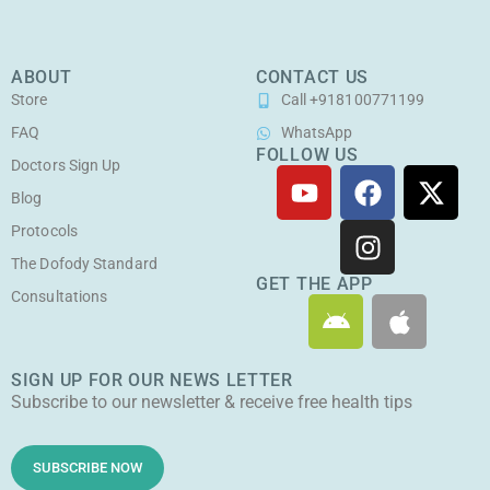
ABOUT
CONTACT US
Store
Call +918100771199
FAQ
WhatsApp
FOLLOW US
Doctors Sign Up
Y
F
I
X
o
a
n
-
Blog
u
c
s
t
Protocols
t
e
t
w
The Dofody Standard
u
b
a
i
GET THE APP
Consultations
A
A
b
o
g
t
n
p
e
o
r
t
d
p
k
a
e
SIGN UP FOR OUR NEWS LETTER
r
l
m
r
Subscribe to our newsletter & receive free health tips
o
e
i
d
SUBSCRIBE NOW