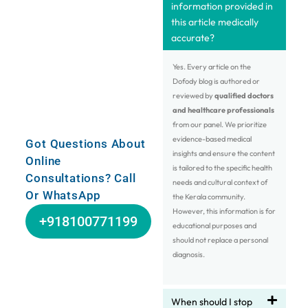
information provided in
this article medically
accurate?
Yes. Every article on the
Dofody blog is authored or
reviewed by
qualified doctors
and healthcare professionals
from our panel. We prioritize
evidence-based medical
Got Questions About
insights and ensure the content
Online
is tailored to the specific health
Consultations? Call
needs and cultural context of
Or WhatsApp
the Kerala community.
However, this information is for
+918100771199
educational purposes and
should not replace a personal
diagnosis.
When should I stop