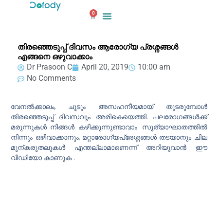
Skip
0
to
Cart
content
തിരഞ്ഞെടുപ്പ് ദിവസം ആരോഗ്യ പ്രശ്നങ്ങൾ
എങ്ങനെ ഒഴുവാക്കാം
Dr Prasoon C
April 20, 2019
10:00 am
No Comments
വേനൽക്കാലം, ചൂടും അസഹനീയമായ് തുടരുമ്പോൾ
തിരഞ്ഞെടുപ്പ് ദിവസവും അരികെയെത്തി. പലരോഗങ്ങൾക്ക്
മരുന്നുകൾ നിങ്ങൾ കഴിക്കുന്നുണ്ടാവാം. സൂര്യാഘാതത്തിൽ
നിന്നും ഒഴിവാക്കാനും, മറ്റാരോഗ്യപ്രേശ്നങ്ങൾ തടയാനും ചില
മുന്കരുതലുകൾ എന്തല്ലാമാണെന്ന് അറിയുവാൻ ഈ
വീഡിയോ കാണുക .