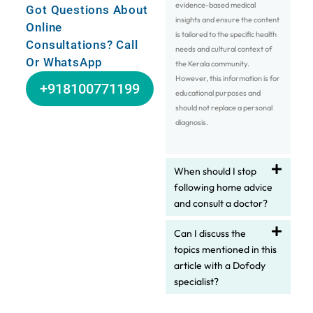
evidence-based medical
Got Questions About
insights and ensure the content
Online
is tailored to the specific health
Consultations? Call
needs and cultural context of
Or WhatsApp
the Kerala community.
However, this information is for
+918100771199
educational purposes and
should not replace a personal
diagnosis.
When should I stop
following home advice
and consult a doctor?
Can I discuss the
topics mentioned in this
article with a Dofody
specialist?