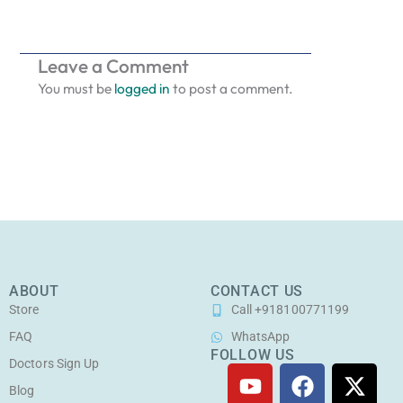
Leave a Comment
You must be
logged in
to post a comment.
ABOUT
CONTACT US
Store
Call +918100771199
FAQ
WhatsApp
FOLLOW US
Doctors Sign Up
Y
F
I
X
o
a
n
-
Blog