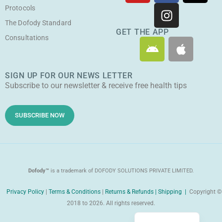
u
c
s
t
Protocols
t
e
t
w
The Dofody Standard
u
b
a
i
GET THE APP
Consultations
A
A
b
o
g
t
n
p
e
o
r
t
d
p
k
a
e
SIGN UP FOR OUR NEWS LETTER
r
l
m
r
Subscribe to our newsletter & receive free health tips
o
e
i
d
SUBSCRIBE NOW
Dofody™
is a trademark of DOFODY SOLUTIONS PRIVATE LIMITED.
Privacy Policy
|
Terms & Conditions
|
Returns & Refunds |
Shipping |
Copyright ©
2018 to 2026. All rights reserved.
Malayalam